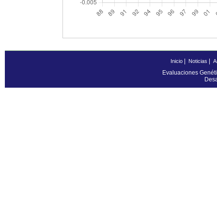
|
|
Inicio
Noticias
A
Evaluaciones Genéti
Desa