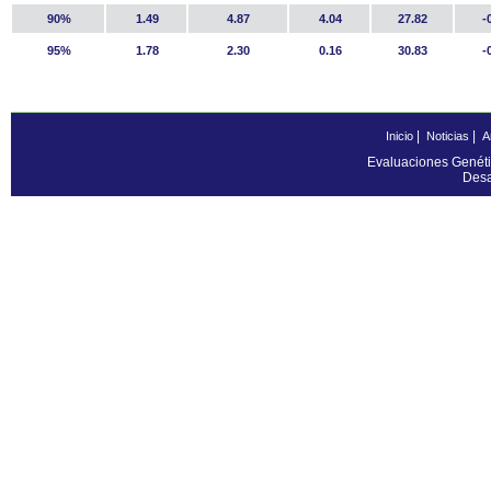
90%
1.49
4.87
4.04
27.82
-
95%
1.78
2.30
0.16
30.83
-
|
|
Inicio
Noticias
A
Evaluaciones Genéti
Desa