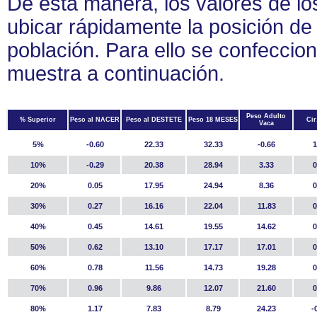
De esta manera, los valores de los
ubicar rápidamente la posición d
población. Para ello se confeccion
muestra a continuación.
Peso Adulto
% Superior
Peso al NACER
Peso al DESTETE
Peso 18 MESES
Cir
Vaca
5%
-0.60
22.33
32.33
-0.66
1
10%
-0.29
20.38
28.94
3.33
0
20%
0.05
17.95
24.94
8.36
0
30%
0.27
16.16
22.04
11.83
0
40%
0.45
14.61
19.55
14.62
0
50%
0.62
13.10
17.17
17.01
0
60%
0.78
11.56
14.73
19.28
0
70%
0.96
9.86
12.07
21.60
0
80%
1.17
7.83
8.79
24.23
-