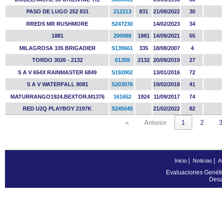
PASO DE LUGO 252 831
212213
831
21/08/2022
30
RREDS MR RUSHMORE
S247230
14/02/2023
34
1881
200088
1881
14/09/2021
55
MILAGROSA 335 BRIGADIER
S139661
335
18/08/2007
4
TORDO 3026 - 2132
61359
2132
20/09/2019
27
S A V 654X RAINMASTER 6849
S192802
13/01/2016
72
S A V WATERFALL 8081
S203076
19/02/2018
41
MATURRANGO1924.BEXTOR.M1376
161652
1924
11/09/2017
74
RED U2Q PLAYBOY 2197K
S245045
21/02/2022
82
«
Anterior
1
2
|
|
Inicio
Noticias
A
Evaluaciones Genéti
Desa