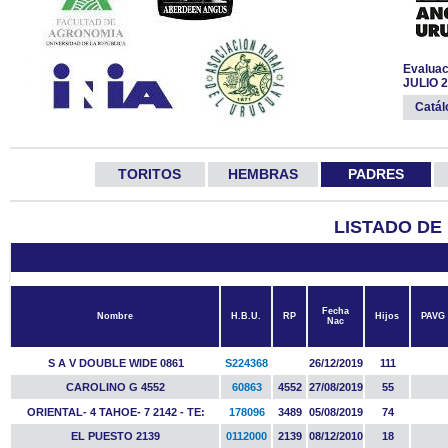
Evaluac
JULIO 
Catá
TORITOS
HEMBRAS
PADRES
LISTADO DE
Fecha
Nombre
H.B.U.
RP
Hijos
PAVG
Nac
S A V DOUBLE WIDE 0861
S224368
26/12/2019
111
CAROLINO G 4552
60863
4552
27/08/2019
55
ORIENTAL- 4 TAHOE- 7 2142 - TE:
178096
3489
05/08/2019
74
EL PUESTO 2139
0112000
2139
08/12/2010
18