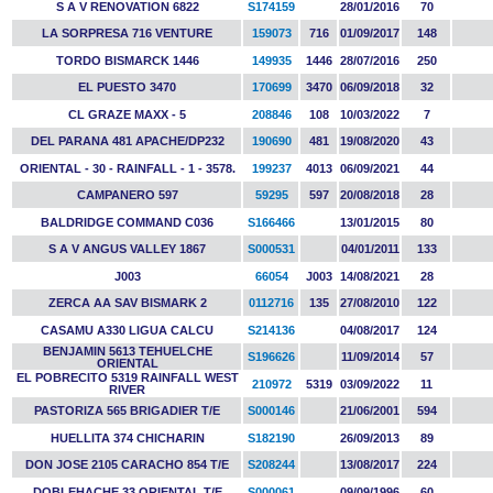
S A V RENOVATION 6822
S174159
28/01/2016
70
LA SORPRESA 716 VENTURE
159073
716
01/09/2017
148
TORDO BISMARCK 1446
149935
1446
28/07/2016
250
EL PUESTO 3470
170699
3470
06/09/2018
32
CL GRAZE MAXX - 5
208846
108
10/03/2022
7
DEL PARANA 481 APACHE/DP232
190690
481
19/08/2020
43
ORIENTAL - 30 - RAINFALL - 1 - 3578.
199237
4013
06/09/2021
44
CAMPANERO 597
59295
597
20/08/2018
28
BALDRIDGE COMMAND C036
S166466
13/01/2015
80
S A V ANGUS VALLEY 1867
S000531
04/01/2011
133
J003
66054
J003
14/08/2021
28
ZERCA AA SAV BISMARK 2
0112716
135
27/08/2010
122
CASAMU A330 LIGUA CALCU
S214136
04/08/2017
124
BENJAMIN 5613 TEHUELCHE
S196626
11/09/2014
57
ORIENTAL
EL POBRECITO 5319 RAINFALL WEST
210972
5319
03/09/2022
11
RIVER
PASTORIZA 565 BRIGADIER T/E
S000146
21/06/2001
594
HUELLITA 374 CHICHARIN
S182190
26/09/2013
89
DON JOSE 2105 CARACHO 854 T/E
S208244
13/08/2017
224
DOBLEHACHE 33 ORIENTAL T/E
S000061
09/09/1996
60