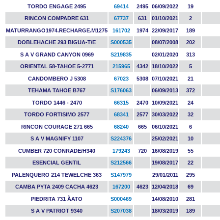
TORDO ENGAGE 2495
69414
2495
06/09/2022
19
RINCON COMPADRE 631
67737
631
01/10/2021
2
MATURRANGO1974.RECHARGE.M1275
161702
1974
22/09/2017
189
DOBLEHACHE 293 BIGUA-T/E
S000535
08/07/2008
202
S A V GRAND CANYON 0969
S219835
02/01/2020
313
ORIENTAL 58-TAHOE 5-2771
215965
4342
18/10/2022
5
CANDOMBERO J 5308
67023
5308
07/10/2021
21
TEHAMA TAHOE B767
S176063
06/09/2013
372
TORDO 1446 - 2470
66315
2470
10/09/2021
24
TORDO FORTISIMO 2577
68341
2577
30/03/2022
32
RINCON COURAGE 271 665
68240
665
06/10/2021
6
S A V MAGNIFY 1107
S224376
25/02/2021
10
CUMBER 720 CONRADE/H340
179243
720
16/08/2019
55
ESENCIAL GENTIL
S212566
19/08/2017
22
PALENQUERO 214 TEWELCHE 363
S147979
29/01/2011
295
CAMBA PYTA 2409 CACHA 4623
167200
4623
12/04/2018
69
PIEDRITA 731 ÃATO
S000469
14/08/2010
281
S A V PATRIOT 9340
S207038
18/03/2019
189