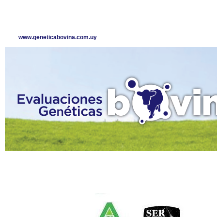
www.geneticabovina.com.uy