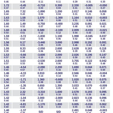
0.46
0.44
0.11
0.11
0.39
0.31
0.35
1.72
-0.45
-0.710
0.300
2.330
-0.005
-0.050
0.37
0.37
0.03
0.03
0.31
0.21
0.27
1.65
7.32
-1.890
1.200
2.017
0.146
0.058
0.44
0.43
0.04
0.04
0.31
0.21
0.26
1.63
1.58
1.070
-1.300
1.164
0.010
-0.003
0.53
0.53
0.08
0.08
0.51
0.38
0.44
1.60
1.49
-0.750
-0.400
3.235
0.091
0.021
0.44
0.52
0.07
0.07
0.48
0.35
0.42
1.60
-2.36
0.580
-2.100
2.009
-0.033
-0.021
0.53
0.61
0.12
0.12
0.54
0.43
0.50
1.59
-3.72
-1.830
1.100
1.998
-0.045
0.037
0.51
0.62
0.06
0.06
0.52
0.39
0.48
1.56
0.17
-3.440
3.000
2.998
0.192
0.091
0.56
0.51
0.05
0.05
0.46
0.34
0.42
1.55
8.33
-2.050
2.600
2.628
0.163
0.118
0.39
0.49
0.06
0.06
0.39
0.28
0.35
1.53
-0.66
-3.600
2.000
2.026
0.196
0.147
0.57
0.58
0.10
0.10
0.50
0.37
0.45
1.51
3.63
-2.530
2.600
3.755
0.122
0.042
0.57
0.53
0.06
0.06
0.51
0.39
0.48
1.46
-4.54
-2.090
2.200
1.690
0.044
0.071
0.65
0.67
0.17
0.16
0.65
0.53
0.60
1.46
-4.33
0.910
-0.900
2.946
0.046
-0.004
0.52
0.57
0.14
0.14
0.53
0.41
0.48
1.45
-1.71
1.360
-0.600
1.020
0.074
0.075
0.54
0.55
0.08
0.08
0.53
0.41
0.49
1.44
-1.35
0.650
1.300
3.033
0.070
-0.009
0.47
0.44
0.05
0.05
0.41
0.29
0.37
1.43
2.32
-3.310
1.600
2.578
0.193
0.095
0.51
0.53
0.10
0.10
0.51
0.39
0.46
1.42
-1.04
2.000
-2.800
2.823
0.136
0.096
0.44
0.48
0.12
0.12
0.44
0.35
0.41
1.42
-6.81
-1.170
1.800
0.005
-0.016
0.062
0.60
0.65
0.16
0.15
0.55
0.44
0.51
1.40
-1.37
2.491
0.048
-0.003
S/D
S/D