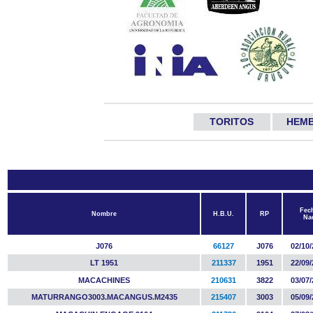
TORITOS
HEM
Fec
Nombre
H.B.U.
RP
Na
J076
66127
J076
02/10/
LT 1951
211337
1951
22/09/
MACACHINES
210631
3822
03/07/
MATURRANGO3003.MACANGUS.M2435
215407
3003
05/09/