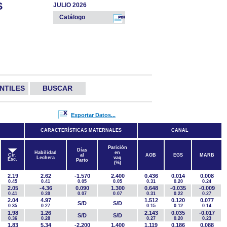
S
JULIO 2026
Catálogo
NTILES
BUSCAR
Exportar Datos...
CARACTERÍSTICAS MATERNALES
CANAL
Parición
Días
Habilidad
en
Cir.
al
AOB
EGS
MARB
Lechera
vaq
Esc.
Parto
(%)
2.19
2.62
-1.570
2.400
0.436
0.014
0.008
0.45
0.41
0.05
0.05
0.31
0.20
0.24
2.05
-4.36
0.090
1.300
0.648
-0.035
-0.009
0.41
0.39
0.07
0.07
0.31
0.22
0.27
2.04
4.97
1.512
0.120
0.077
S/D
S/D
0.35
0.27
0.15
0.12
0.14
1.98
1.26
2.143
0.035
-0.017
S/D
S/D
0.36
0.28
0.27
0.20
0.23
1.83
5.34
-2.200
1.400
1.119
0.186
0.088