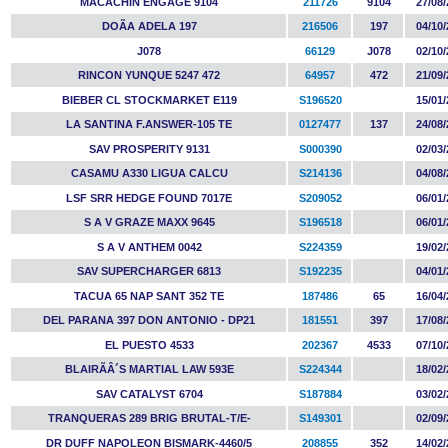
MACACHIN ENGAGE 9104
211726
9104
27/08/
DOÃA ADELA 197
216506
197
04/10/
J078
66129
J078
02/10/
RINCON YUNQUE 5247 472
64957
472
21/09/
BIEBER CL STOCKMARKET E119
S196520
15/01/
LA SANTINA F.ANSWER-105 TE
0127477
137
24/08/
SAV PROSPERITY 9131
S000390
02/03/
CASAMU A330 LIGUA CALCU
S214136
04/08/
LSF SRR HEDGE FOUND 7017E
S209052
06/01/
S A V GRAZE MAXX 9645
S196518
06/01/
S A V ANTHEM 0042
S224359
19/02/
SAV SUPERCHARGER 6813
S192235
04/01/
TACUA 65 NAP SANT 352 TE
187486
65
16/04/
DEL PARANA 397 DON ANTONIO - DP21
181551
397
17/08/
EL PUESTO 4533
202367
4533
07/10/
BLAIRÃÂ´S MARTIAL LAW 593E
S224344
18/02/
SAV CATALYST 6704
S187884
03/02/
TRANQUERAS 289 BRIG BRUTAL-T/E-
S149301
02/09/
DR DUFF NAPOLEON BISMARK-4460/5
208855
352
14/02/