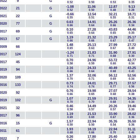
2022
9
G
0.52
0.50
0.53
0.35
-1.08
11.06
12.87
9.13
2022
21
G
0.52
0.50
0.48
0.28
-0.66
12.54
32.21
18.71
2021
22
G
0.55
0.51
0.55
0.31
0.63
14.91
25.26
26.36
2020
77
G
0.66
0.64
0.66
0.34
0.10
27.28
43.83
44.46
2017
69
G
0.65
0.64
0.65
0.35
1.19
21.32
23.29
25.17
2013
57
G
0.66
0.66
0.67
0.47
1.48
25.13
27.99
27.72
2009
66
0.65
0.63
0.67
0.40
-1.24
21.83
31.90
27.91
2017
124
0.71
0.71
0.68
0.30
0.70
24.96
53.72
42.77
2017
45
0.58
0.59
0.60
0.34
2.16
24.33
40.49
43.25
2019
94
0.66
0.64
0.68
0.43
1.37
32.06
56.12
52.56
2020
109
0.70
0.71
0.69
0.34
0.73
24.01
29.71
37.57
2016
133
0.74
0.74
0.77
0.56
0.76
19.98
27.07
28.54
2020
92
0.66
0.65
0.68
0.38
1.07
21.59
29.91
34.35
2019
102
G
0.70
0.70
0.68
0.34
0.46
14.49
20.26
19.46
2021
32
0.58
0.57
0.57
0.30
1.19
21.53
33.90
28.02
2017
96
0.69
0.69
0.67
0.36
1.57
22.94
35.35
35.50
2016
15
G
0.50
0.50
0.54
0.36
1.93
18.19
22.94
31.11
2011
61
0.68
0.66
0.70
0.46
0.26
17.80
25.40
19.10
2022
7