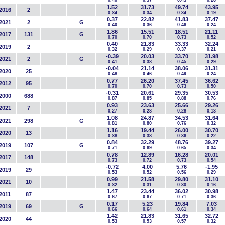
0.40
0.37
0.43
0.26
1.52
31.73
49.74
43.95
2016
2
0.34
0.34
0.34
0.19
0.37
22.82
41.83
37.47
2021
2
G
0.40
0.36
0.46
0.24
1.86
15.51
18.51
21.11
2017
131
G
0.70
0.70
0.73
0.52
0.40
21.83
33.33
32.24
2019
2
0.32
0.29
0.37
0.21
-0.39
20.03
33.70
31.98
2021
2
G
0.41
0.38
0.45
0.29
-0.04
21.14
38.06
31.31
2020
25
0.48
0.46
0.49
0.24
0.77
26.20
37.45
36.62
2012
95
0.70
0.70
0.73
0.50
-0.31
20.61
29.35
30.53
2000
688
0.87
0.85
0.88
0.76
0.93
23.63
25.66
29.26
2021
7
0.27
0.28
0.28
0.13
1.08
24.87
34.53
31.64
2021
298
G
0.81
0.80
0.76
0.32
1.16
19.44
26.00
30.70
2020
13
0.38
0.38
0.36
0.22
0.84
32.29
48.76
39.27
2019
107
G
0.71
0.69
0.65
0.34
0.78
12.89
16.28
20.01
2017
148
0.73
0.72
0.73
0.54
-0.72
4.00
5.76
-1.95
2019
29
0.53
0.52
0.56
0.29
0.99
21.58
29.80
31.10
2021
10
0.32
0.31
0.30
0.16
1.47
23.44
36.02
30.98
2011
87
0.67
0.67
0.71
0.36
0.17
5.23
19.84
7.03
2019
69
G
0.66
0.64
0.61
0.34
1.42
21.83
31.65
32.72
2020
44
0.53
0.53
0.57
0.32