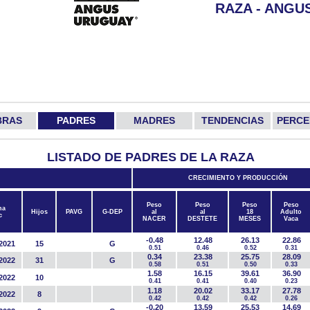
RAZA - ANGU
BRAS
PADRES
MADRES
TENDENCIAS
PERCE
LISTADO DE PADRES DE LA RAZA
CRECIMIENTO Y PRODUCCIÓN
Peso
Peso
Peso
Peso
ha
Hijos
PAVG
G-DEP
al
al
18
Adulto
c
NACER
DESTETE
MESES
Vaca
-0.48
12.48
26.13
22.86
2021
15
G
0.51
0.46
0.52
0.31
0.34
23.38
25.75
28.09
2022
31
G
0.58
0.51
0.50
0.33
1.58
16.15
39.61
36.90
2022
10
0.41
0.41
0.40
0.23
1.18
20.02
33.17
27.78
2022
8
0.42
0.42
0.42
0.26
-0.20
13.59
25.53
14.69