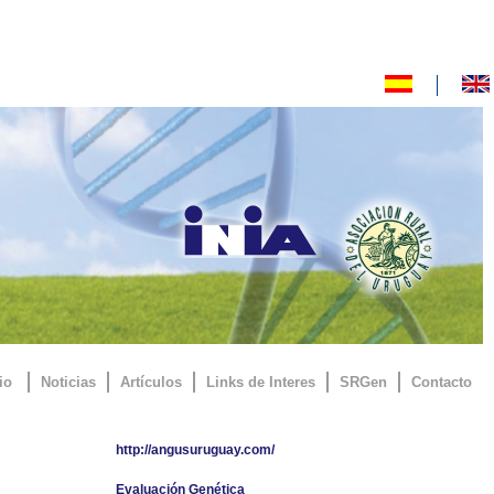
io
Noticias
Artículos
Links de Interes
SRGen
Contacto
http://angusuruguay.com/
Evaluación Genética