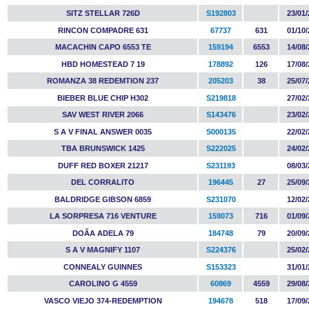
SITZ STELLAR 726D
S192803
23/01/
RINCON COMPADRE 631
67737
631
01/10/
MACACHIN CAPO 6553 TE
159194
6553
14/08/
HBD HOMESTEAD 7 19
178892
126
17/08/
ROMANZA 38 REDEMTION 237
205203
38
25/07/
BIEBER BLUE CHIP H302
S219818
27/02/
SAV WEST RIVER 2066
S143476
23/02/
S A V FINAL ANSWER 0035
S000135
22/02/
TBA BRUNSWICK 1425
S222025
24/02/
DUFF RED BOXER 21217
S231193
08/03/
DEL CORRALITO
196445
27
25/09/
BALDRIDGE GIBSON 6859
S231070
12/02/
LA SORPRESA 716 VENTURE
159073
716
01/09/
DOÃA ADELA 79
184748
79
20/09/
S A V MAGNIFY 1107
S224376
25/02/
CONNEALY GUINNES
S153323
31/01/
CAROLINO G 4559
60869
4559
29/08/
VASCO VIEJO 374-REDEMPTION
194678
518
17/09/