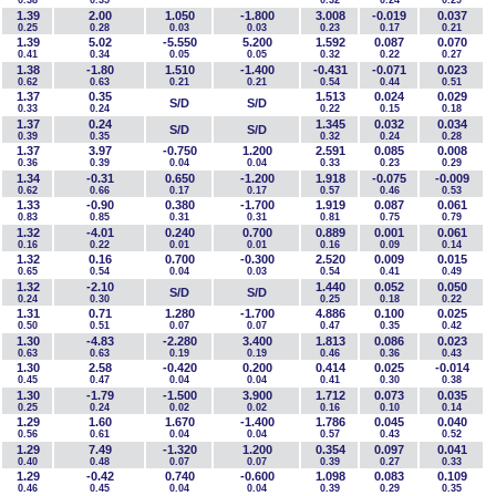
0.38
0.35
0.32
0.24
0.29
1.39
2.00
1.050
-1.800
3.008
-0.019
0.037
0.25
0.28
0.03
0.03
0.23
0.17
0.21
1.39
5.02
-5.550
5.200
1.592
0.087
0.070
0.41
0.34
0.05
0.05
0.32
0.22
0.27
1.38
-1.80
1.510
-1.400
-0.431
-0.071
0.023
0.62
0.63
0.21
0.21
0.54
0.44
0.51
1.37
0.35
1.513
0.024
0.029
S/D
S/D
0.33
0.24
0.22
0.15
0.18
1.37
0.24
1.345
0.032
0.034
S/D
S/D
0.39
0.35
0.32
0.24
0.28
1.37
3.97
-0.750
1.200
2.591
0.085
0.008
0.36
0.39
0.04
0.04
0.33
0.23
0.29
1.34
-0.31
0.650
-1.200
1.918
-0.075
-0.009
0.62
0.66
0.17
0.17
0.57
0.46
0.53
1.33
-0.90
0.380
-1.700
1.919
0.087
0.061
0.83
0.85
0.31
0.31
0.81
0.75
0.79
1.32
-4.01
0.240
0.700
0.889
0.001
0.061
0.16
0.22
0.01
0.01
0.16
0.09
0.14
1.32
0.16
0.700
-0.300
2.520
0.009
0.015
0.65
0.54
0.04
0.03
0.54
0.41
0.49
1.32
-2.10
1.440
0.052
0.050
S/D
S/D
0.24
0.30
0.25
0.18
0.22
1.31
0.71
1.280
-1.700
4.886
0.100
0.025
0.50
0.51
0.07
0.07
0.47
0.35
0.42
1.30
-4.83
-2.280
3.400
1.813
0.086
0.023
0.63
0.63
0.19
0.19
0.46
0.36
0.43
1.30
2.58
-0.420
0.200
0.414
0.025
-0.014
0.45
0.47
0.04
0.04
0.41
0.30
0.38
1.30
-1.79
-1.500
3.900
1.712
0.073
0.035
0.25
0.24
0.02
0.02
0.16
0.10
0.14
1.29
1.60
1.670
-1.400
1.786
0.045
0.040
0.56
0.61
0.04
0.04
0.57
0.43
0.52
1.29
7.49
-1.320
1.200
0.354
0.097
0.041
0.40
0.48
0.07
0.07
0.39
0.27
0.33
1.29
-0.42
0.740
-0.600
1.098
0.083
0.109
0.46
0.45
0.04
0.04
0.39
0.29
0.35