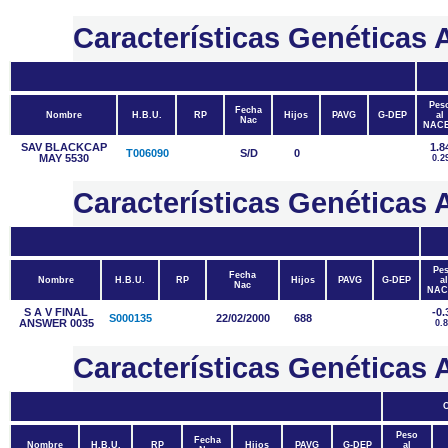
Características Genética
Pes
Fecha
Nombre
H.B.U.
RP
Hijos
PAVG
G-DEP
al
Nac
NAC
SAV BLACKCAP
1.8
T006090
S/D
0
MAY 5530
0.2
Características Genétic
Pe
Fecha
Nombre
H.B.U.
RP
Hijos
PAVG
G-DEP
al
Nac
NAC
S A V FINAL
-0.
S000135
22/02/2000
688
ANSWER 0035
0.
Características Genétic
Peso
Fecha
Nombre
H.B.U.
RP
Hijos
PAVG
G-DEP
al