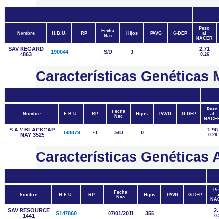
Peso
Fecha
Nombre
H.B.U.
RP
Hijos
PAVG
G-DEP
al
Nac
NACER
SAV REGARD
2.71
190044
S/D
0
4863
0.26
Características Genética
Peso
Fecha
Nombre
H.B.U.
RP
Hijos
PAVG
G-DEP
al
Nac
NACE
S A V BLACKCAP
1.90
198879
-1
S/D
0
MAY 3525
0.29
Características Genétic
Pe
Fecha
Nombre
H.B.U.
RP
Hijos
PAVG
G-DEP
a
Nac
NA
SAV RESOURCE
2.
S147860
07/01/2011
355
1441
0.