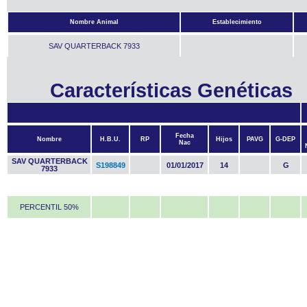
Nombre Animal
Establecimiento
SAV QUARTERBACK 7933
Características Genéticas
Fecha
Nombre
H.B.U.
RP
Hijos
PAVG
G-DEP
Nac
SAV QUARTERBACK
S198849
01/01/2017
14
G
7933
PERCENTIL 50%