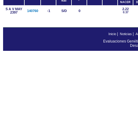
Nac
NACER
D
S A V MAY
2.22
140760
-1
S/D
0
2397
0.37
|
|
Inicio
Noticias
A
Evaluaciones Genéti
Desa