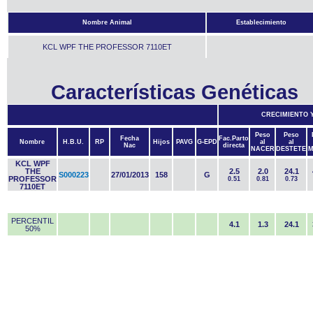
Nombre Animal
Establecimiento
KCL WPF THE PROFESSOR 7110ET
Características Genéticas
CRECIMIENTO 
Peso
Peso
Fecha
Fac.Parto
Nombre
H.B.U.
RP
Hijos
PAVG
G-EPD
al
al
Nac
directa
NACER
DESTETE
M
KCL WPF
THE
2.5
2.0
24.1
S000223
27/01/2013
158
G
PROFESSOR
0.51
0.81
0.73
7110ET
PERCENTIL
4.1
1.3
24.1
50%