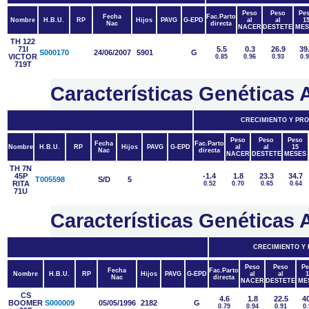
Peso
Peso
Pe
Fecha
Fac.Parto
Nombre
H.B.U.
RP
Hijos
PAVG
G-EPD
al
al
1
Nac
directa
NACER
DESTETE
MES
TH 122
71I
5.5
0.3
26.9
39
S000170
24/06/2007
5901
G
VICTOR
0.85
0.96
0.93
0.
719T
Características Genética
CRECIMIENTO Y PR
Peso
Peso
Peso
Fecha
Fac.Parto
Nombre
H.B.U.
RP
Hijos
PAVG
G-EPD
al
al
15
Nac
directa
NACER
DESTETE
MESES
TH 7N
45P
-1.4
1.8
23.3
34.7
T005598
S/D
5
RITA
0.52
0.70
0.65
0.64
71U
Características Genétic
CRECIMIENTO Y
Peso
Peso
Pe
Fecha
Fac.Parto
Nombre
H.B.U.
RP
Hijos
PAVG
G-EPD
al
al
1
Nac
directa
NACER
DESTETE
ME
CS
4.6
1.8
22.5
40
BOOMER
S000009
05/05/1996
2182
G
0.79
0.94
0.91
0.