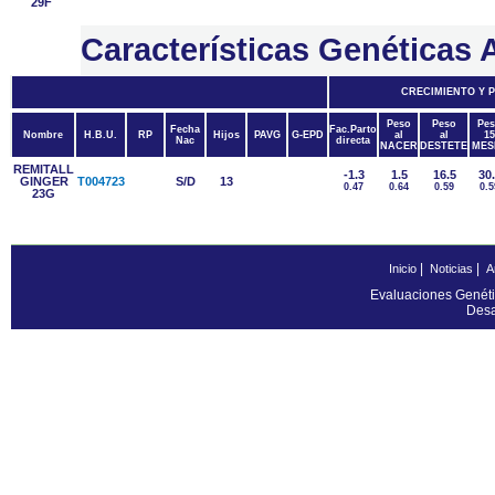
29F
Características Genétic
CRECIMIENTO Y 
Peso
Peso
Pes
Fecha
Fac.Parto
Nombre
H.B.U.
RP
Hijos
PAVG
G-EPD
al
al
15
Nac
directa
NACER
DESTETE
MES
REMITALL
-1.3
1.5
16.5
30
GINGER
T004723
S/D
13
0.47
0.64
0.59
0.5
23G
|
|
Inicio
Noticias
A
Evaluaciones Genéti
Desa