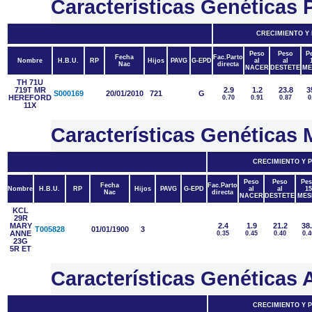
Características Genéticas
CRECIMIENTO Y
Peso
Peso
P
Fecha
Fac.Parto
Nombre
H.B.U.
RP
Hijos
PAVG
G-EPD
al
al
Nac
directa
NACER
DESTETE
ME
TH 71U
719T MR
2.9
1.2
23.8
3
S000169
20/01/2010
721
G
HEREFORD
0.70
0.91
0.87
0
11X
Características Genética
CRECIMIENTO Y 
Peso
Peso
Pes
Fecha
Fac.Parto
Nombre
H.B.U.
RP
Hijos
PAVG
G-EPD
al
al
15
Nac
directa
NACER
DESTETE
MES
KCL
29R
MARY
2.4
1.9
21.2
38
T005828
01/01/1900
3
ANNE
0.35
0.45
0.40
0.4
23G
5R ET
Características Genétic
CRECIMIENTO Y 