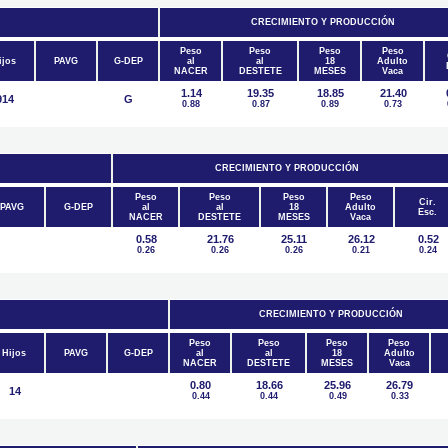
CRECIMIENTO Y PRODUCCIÓN
Peso
Peso
Peso
Peso
ijos
PAVG
G-DEP
al
al
18
Adulto
NACER
DESTETE
MESES
Vaca
1.14
19.35
18.85
21.40
914
G
0.88
0.87
0.89
0.73
CRECIMIENTO Y PRODUCCIÓN
Peso
Peso
Peso
Peso
Cir.
PAVG
G-DEP
al
al
18
Adulto
Esc.
NACER
DESTETE
MESES
Vaca
0.58
21.76
25.11
26.12
0.52
0.26
0.26
0.26
0.21
0.24
CRECIMIENTO Y PRODUCCIÓN
Peso
Peso
Peso
Peso
Hijos
PAVG
G-DEP
al
al
18
Adulto
NACER
DESTETE
MESES
Vaca
0.80
18.66
25.96
26.79
14
0.44
0.44
0.49
0.33