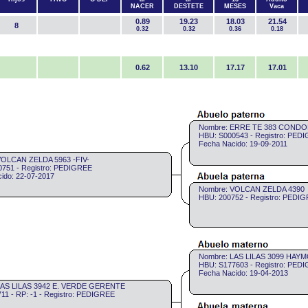
NACER
DESTETE
MESES
Vaca
0.89
19.23
18.03
21.54
8
0.32
0.32
0.36
0.18
0.62
13.10
17.17
17.01
Nombre: ERRE TE 383 CONDO
HBU: S000543 - Registro: PED
Fecha Nacido: 19-09-2011
VOLCAN ZELDA 5963 -FIV-
751 - Registro: PEDIGREE
ido: 22-07-2017
Nombre: VOLCAN ZELDA 4390
HBU: 200752 - Registro: PEDI
Nombre: LAS LILAS 3099 HA
HBU: S177603 - Registro: PED
Fecha Nacido: 19-04-2013
LAS LILAS 3942 E. VERDE GERENTE
11 - RP: -1 - Registro: PEDIGREE