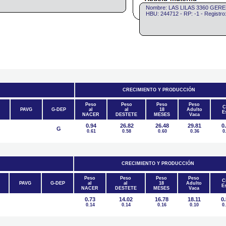
Nombre: LAS LILAS 3360 GER
HBU: 244712 - RP: -1 - Regist
CRECIMIENTO Y PRODUCCIÓN
Peso
Peso
Peso
Peso
C
PAVG
G-DEP
al
al
18
Adulto
E
NACER
DESTETE
MESES
Vaca
0.94
26.82
26.48
29.81
0
G
0.61
0.58
0.60
0.36
0
CRECIMIENTO Y PRODUCCIÓN
Peso
Peso
Peso
Peso
Ci
PAVG
G-DEP
al
al
18
Adulto
Es
NACER
DESTETE
MESES
Vaca
0.73
14.02
16.78
18.11
0
0.14
0.14
0.16
0.10
0