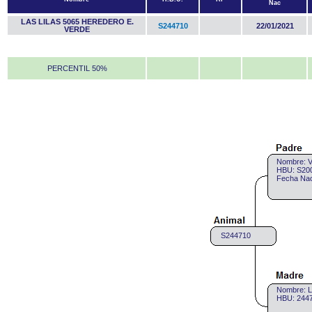
Nac
LAS LILAS 5065 HEREDERO E.
S244710
22/01/2021
VERDE
PERCENTIL 50%
Nombre: 
HBU: S200
Fecha Nac
S244710
Nombre: 
HBU: 2447