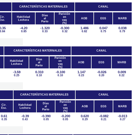
CARACTERÍSTICAS MATERNALES
CANAL
Parición
Días
Cir.
Habilidad
en
al
AOB
EGS
MARB
Esc.
Lechera
vaq
Parto
(%)
0.35
-4.20
-1.320
-0.300
1.486
0.047
0.038
0.84
0.85
0.33
0.32
0.82
0.75
0.79
CARACTERÍSTICAS MATERNALES
CANAL
Parición
Días
Habilidad
en
al
AOB
EGS
MARB
Lechera
vaq
Parto
(%)
-3.59
0.310
-0.100
1.147
-0.026
0.009
0.25
0.10
0.10
0.23
0.20
0.22
CARACTERÍSTICAS MATERNALES
CANAL
Parición
Días
Cir.
Habilidad
en
al
AOB
EGS
MARB
Esc.
Lechera
vaq
Parto
(%)
0.61
-0.39
-0.390
-0.200
0.620
-0.082
-0.013
0.35
0.43
0.05
0.05
0.29
0.21
0.27