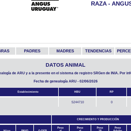
RAZA - ANGU
BRAS
PADRES
MADRES
TENDENCIAS
PERCE
DATOS ANIMAL
nealogía de ARU y a la presente en el sistema de registro SRGen de INIA. Por i
Fecha de genealogía ARU - 02/06/2026
Establecimiento
HBU
RP
S244710
0
CRECIMIENTO Y PRODUCCIÓN
Peso
Peso
Peso
Peso
Hijos
PAVG
G-DEP
al
al
18
Adulto