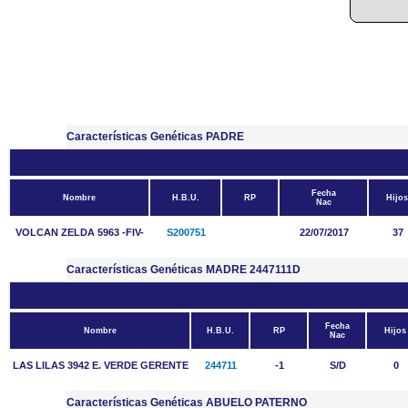
Características Genéticas PADRE
Fecha
Nombre
H.B.U.
RP
Hijos
Nac
VOLCAN ZELDA 5963 -FIV-
S200751
22/07/2017
37
Características Genéticas MADRE 2447111D
Fecha
Nombre
H.B.U.
RP
Hijos
Nac
LAS LILAS 3942 E. VERDE GERENTE
244711
-1
S/D
0
Características Genéticas ABUELO PATERNO