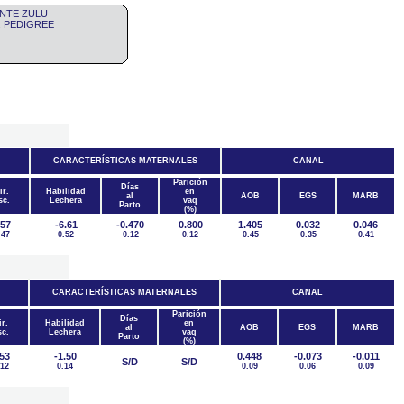
ENTE ZULU
ro: PEDIGREE
CARACTERÍSTICAS MATERNALES
CANAL
Parición
Días
ir.
Habilidad
en
al
AOB
EGS
MARB
sc.
Lechera
vaq
Parto
(%)
.57
-6.61
-0.470
0.800
1.405
0.032
0.046
.47
0.52
0.12
0.12
0.45
0.35
0.41
CARACTERÍSTICAS MATERNALES
CANAL
Parición
Días
r.
Habilidad
en
al
AOB
EGS
MARB
c.
Lechera
vaq
Parto
(%)
.53
-1.50
0.448
-0.073
-0.011
S/D
S/D
.12
0.14
0.09
0.06
0.09