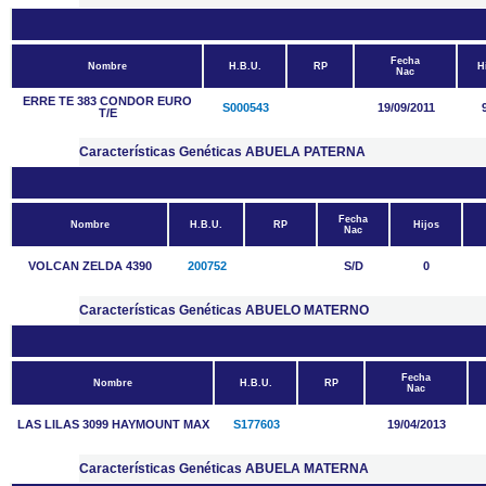
Fecha
Nombre
H.B.U.
RP
H
Nac
ERRE TE 383 CONDOR EURO
S000543
19/09/2011
T/E
Características Genéticas ABUELA PATERNA
Fecha
Nombre
H.B.U.
RP
Hijos
Nac
VOLCAN ZELDA 4390
200752
S/D
0
Características Genéticas ABUELO MATERNO
Fecha
Nombre
H.B.U.
RP
Nac
LAS LILAS 3099 HAYMOUNT MAX
S177603
19/04/2013
Características Genéticas ABUELA MATERNA