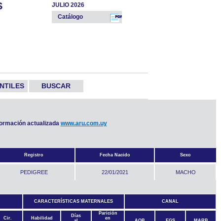
S
JULIO 2026
Catálogo
NTILES
BUSCAR
nformación actualizada
www.aru.com.uy
Registro
Fecha Nacido
Sexo
PEDIGREE
22/01/2021
MACHO
CARACTERÍSTICAS MATERNALES
CANAL
Parición
Días
Cir.
Habilidad
en
al
AOB
EGS
MARB