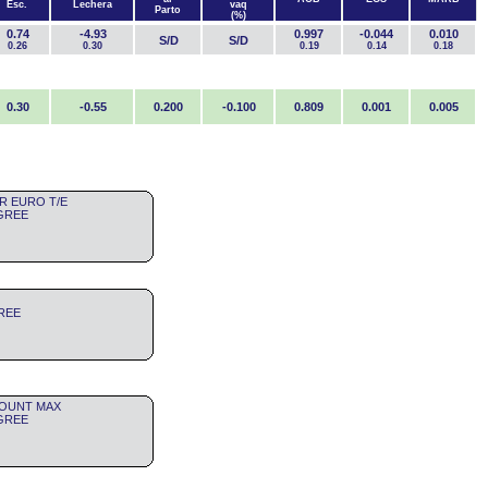
Esc.
Lechera
vaq
Parto
(%)
0.74
-4.93
0.997
-0.044
0.010
S/D
S/D
0.26
0.30
0.19
0.14
0.18
0.30
-0.55
0.200
-0.100
0.809
0.001
0.005
R EURO T/E
IGREE
GREE
YMOUNT MAX
IGREE