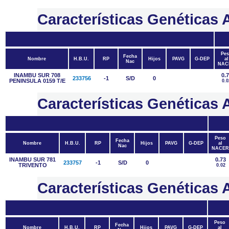
Características Genética
Pes
Fecha
Nombre
H.B.U.
RP
Hijos
PAVG
G-DEP
al
Nac
NAC
INAMBU SUR 708
0.
233756
-1
S/D
0
PENINSULA 0159 T/E
0.0
Características Genétic
Peso
Fecha
Nombre
H.B.U.
RP
Hijos
PAVG
G-DEP
al
Nac
NACER
INAMBU SUR 781
0.73
233757
-1
S/D
0
TRIVENTO
0.02
Características Genétic
Peso
Fecha
Nombre
H.B.U.
RP
Hijos
PAVG
G-DEP
al