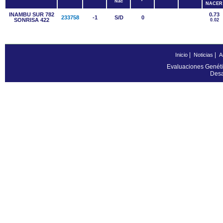
Nac
NACER
INAMBU SUR 782
0.73
233758
-1
S/D
0
SONRISA 422
0.02
|
|
Inicio
Noticias
A
Evaluaciones Genéti
Desa