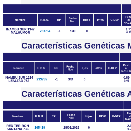
Pes
Fecha
Nombre
H.B.U.
RP
Hijos
PAVG
G-DEP
al
Nac
NAC
INAMBU SUR 1347
1.7
233754
-1
S/D
0
MALHUMOR
0.1
Características Genética
Peso
Fecha
Nombre
H.B.U.
RP
Hijos
PAVG
G-DEP
al
Nac
NACE
INAMBU SUR 1214
0.89
233755
-1
S/D
0
LEALTAD 782
0.09
Características Genétic
Pe
Fecha
Nombre
H.B.U.
RP
Hijos
PAVG
G-DEP
a
Nac
NAC
RED TER-RON
2.
165419
28/01/2015
0
SANTANA 73C
0.