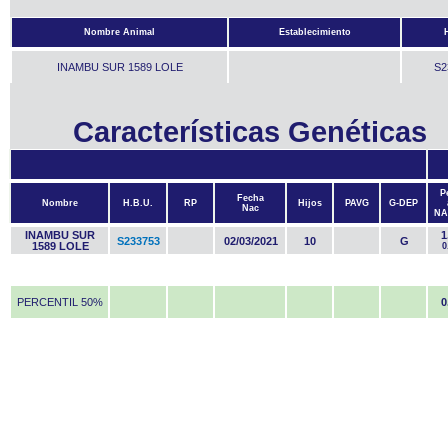
Nombre Animal
Establecimiento
INAMBU SUR 1589 LOLE
S2
Características Genéticas
P
Fecha
Nombre
H.B.U.
RP
Hijos
PAVG
G-DEP
Nac
NA
INAMBU SUR
1
S233753
02/03/2021
10
G
1589 LOLE
0
PERCENTIL 50%
0