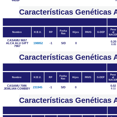
4405P
0
Características Genética
Peso
Fecha
Nombre
H.B.U.
RP
Hijos
PAVG
G-DEP
al
Nac
NACE
CASAMU 9657
0.20
ALCA ALU GIFT
198852
-1
S/D
0
0.05
7967
Características Genétic
Peso
Fecha
Nombre
H.B.U.
RP
Hijos
PAVG
G-DEP
al
Nac
NACE
CASAMU 7086
0.02
231945
-1
S/D
0
JEWLIAN COMBBY
0.11
Características Genétic