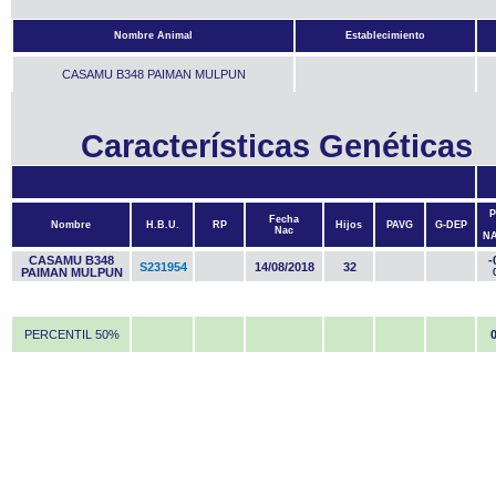
Nombre Animal
Establecimiento
CASAMU B348 PAIMAN MULPUN
Características Genéticas
P
Fecha
Nombre
H.B.U.
RP
Hijos
PAVG
G-DEP
Nac
N
CASAMU B348
-
S231954
14/08/2018
32
PAIMAN MULPUN
PERCENTIL 50%