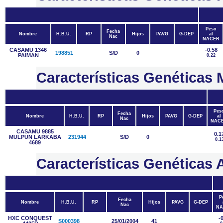
Peso
Fecha
Nombre
H.B.U.
RP
Hijos
PAVG
G-DEP
al
Nac
NACER
CASAMU 1346
-0.58
198851
S/D
0
PAIMAN
0.22
Características Genética
Pes
Fecha
Nombre
H.B.U.
RP
Hijos
PAVG
G-DEP
al
Nac
NAC
CASAMU 9885
0.1
MULPUN LARKABA
231944
S/D
0
0.1
4689
Características Genétic
P
Fecha
Nombre
H.B.U.
RP
Hijos
PAVG
G-DEP
Nac
NA
HXC CONQUEST
-
S000398
25/01/2004
41