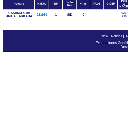
Peso
Fecha
Nombre
H.B.U.
RP
Hijos
PAVG
G-DEP
al
Nac
NACE
CASAMU 4689
0.49
231939
1
S/D
0
UNICA LARKABA
0.03
|
|
Inicio
Noticias
A
Evaluaciones Genéti
Desa