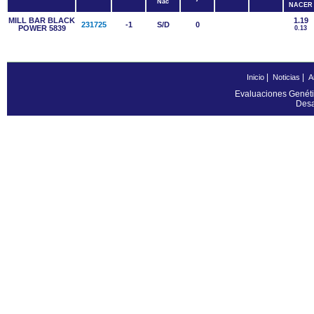
Nac
NACER
MILL BAR BLACK
1.19
231725
-1
S/D
0
POWER 5839
0.13
|
|
Inicio
Noticias
A
Evaluaciones Genéti
Desa