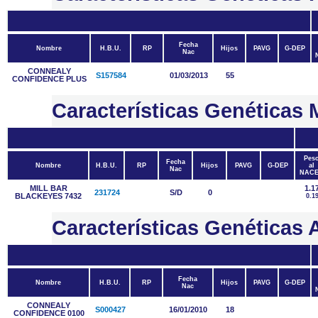
Fecha
Nombre
H.B.U.
RP
Hijos
PAVG
G-DEP
Nac
CONNEALY
S157584
01/03/2013
55
CONFIDENCE PLUS
Características Genética
Pes
Fecha
Nombre
H.B.U.
RP
Hijos
PAVG
G-DEP
al
Nac
NAC
MILL BAR
1.1
231724
S/D
0
BLACKEYES 7432
0.1
Características Genétic
Fecha
Nombre
H.B.U.
RP
Hijos
PAVG
G-DEP
Nac
CONNEALY
S000427
16/01/2010
18
CONFIDENCE 0100