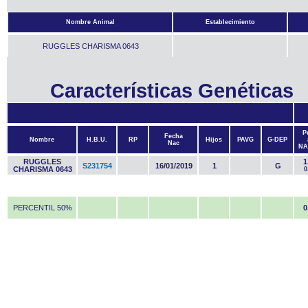
Nombre Animal
Establecimiento
RUGGLES CHARISMA 0643
Características Genéticas
P
Fecha
Nombre
H.B.U.
RP
Hijos
PAVG
G-DEP
Nac
NA
RUGGLES
1
S231754
16/01/2019
1
G
CHARISMA 0643
0
PERCENTIL 50%
0