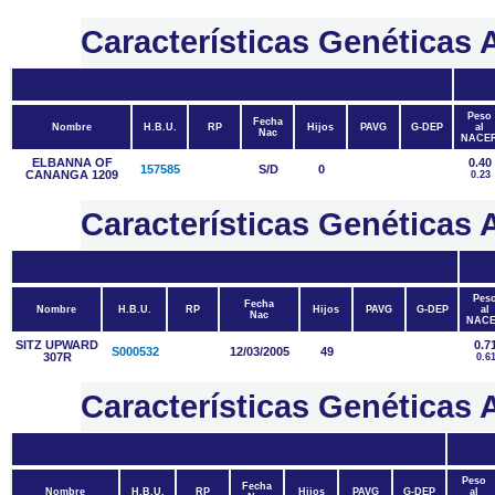
Características Genética
Peso
Fecha
Nombre
H.B.U.
RP
Hijos
PAVG
G-DEP
al
Nac
NACE
ELBANNA OF
0.40
157585
S/D
0
CANANGA 1209
0.23
Características Genétic
Pes
Fecha
Nombre
H.B.U.
RP
Hijos
PAVG
G-DEP
al
Nac
NAC
SITZ UPWARD
0.7
S000532
12/03/2005
49
307R
0.6
Características Genétic
Peso
Fecha
Nombre
H.B.U.
RP
Hijos
PAVG
G-DEP
al