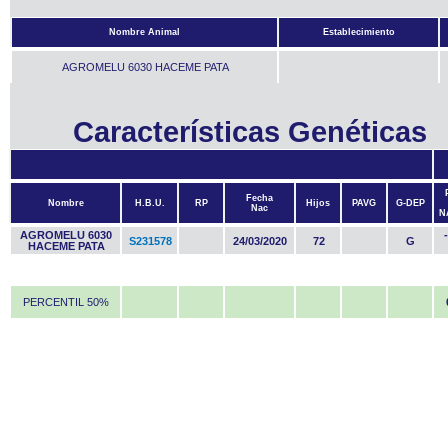
Nombre Animal
Establecimiento
AGROMELU 6030 HACEME PATA
Características Genéticas
Fecha
Nombre
H.B.U.
RP
Hijos
PAVG
G-DEP
Nac
N
AGROMELU 6030
S231578
24/03/2020
72
G
HACEME PATA
PERCENTIL 50%