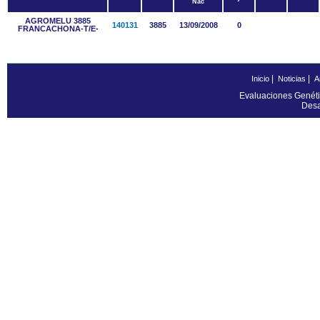
Nac
AGROMELU 3885
140131
3885
13/09/2008
0
FRANCACHONA-T/E-
|
|
Inicio
Noticias
A
Evaluaciones Genéti
Desa