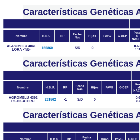
Características Genética
Pes
Fecha
Nombre
H.B.U.
RP
Hijos
PAVG
G-DEP
al
Nac
NAC
AGROMELU 4041
0.6
155860
S/D
0
LORA -T/E-
0.1
Características Genétic
Pe
Fecha
Nombre
H.B.U.
RP
Hijos
PAVG
G-DEP
al
Nac
NAC
AGROMELU 4392
0.
231562
-1
S/D
0
PICHICATERO
0.
Características Genétic
Fecha
Nombre
H.B.U.
RP
Hijos
PAVG
G-DEP