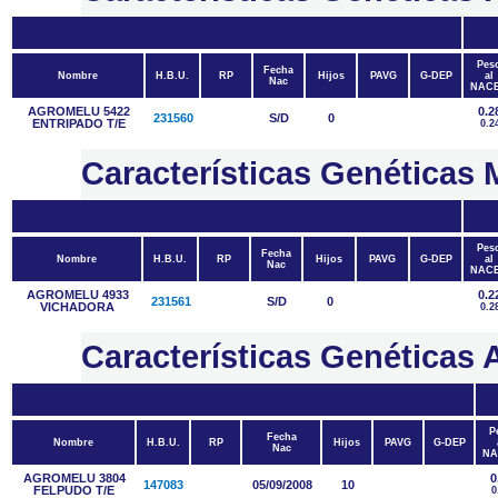
Pes
Fecha
Nombre
H.B.U.
RP
Hijos
PAVG
G-DEP
al
Nac
NAC
AGROMELU 5422
0.2
231560
S/D
0
ENTRIPADO T/E
0.2
Características Genética
Pes
Fecha
Nombre
H.B.U.
RP
Hijos
PAVG
G-DEP
al
Nac
NAC
AGROMELU 4933
0.2
231561
S/D
0
VICHADORA
0.2
Características Genétic
P
Fecha
Nombre
H.B.U.
RP
Hijos
PAVG
G-DEP
Nac
NA
AGROMELU 3804
0
147083
05/09/2008
10
FELPUDO T/E
0