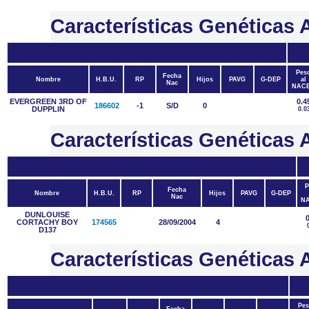
Características Genética
Pes
Fecha
Nombre
H.B.U.
RP
Hijos
PAVG
G-DEP
al
Nac
NAC
EVERGREEN 3RD OF
0.4
186602
-1
S/D
0
DUPPLIN
0.0
Características Genétic
P
Fecha
Nombre
H.B.U.
RP
Hijos
PAVG
G-DEP
Nac
N
DUNLOUISE
CORTACHY BOY
174565
28/09/2004
4
D137
Características Genétic
Pes