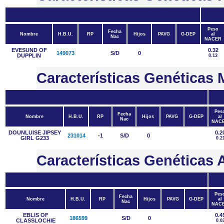
Peso
Fecha
Nombre
H.B.U.
RP
Hijos
PAVG
G-DEP
al
Nac
NACER
EVESUND OF
0.32
149073
S/D
0
DUPPLIN
0.13
Características Genética
Pes
Fecha
Nombre
H.B.U.
RP
Hijos
PAVG
G-DEP
al
Nac
NAC
DOUNLUISE JIPSEY
0.2
231014
-1
S/D
0
GIRL G233
0.2
Características Genétic
Pes
Fecha
Nombre
H.B.U.
RP
Hijos
PAVG
G-DEP
al
Nac
NAC
EBLIS OF
0.4
186599
S/D
0
CLASSLOCHIE
0.0