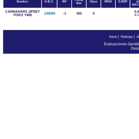
Fecha
Nombre
H.B.U.
RP
Hijos
PAVG
G-DEP
al
Nac
NAC
CANNAHARS JIPSEY
0.
149084
-1
S/D
0
YOKO Y485
0.1
|
|
Inicio
Noticias
A
Evaluaciones Genéti
Desa