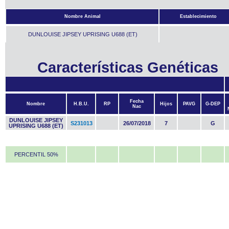
Nombre Animal
Establecimiento
DUNLOUISE JIPSEY UPRISING U688 (ET)
Características Genéticas
Fecha
Nombre
H.B.U.
RP
Hijos
PAVG
G-DEP
Nac
DUNLOUISE JIPSEY
S231013
26/07/2018
7
G
UPRISING U688 (ET)
PERCENTIL 50%