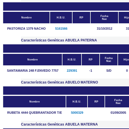
Fecha
Nombre
H.B.U.
RP
Hij
Nac
PASTORIZA 1379 NACHO
S161566
31/10/2012
3
Características Genéticas ABUELA PATERNA
Fecha
Nombre
H.B.U.
RP
Hijo
Nac
SANTAMARIA 248 F.ENVEDO 7757
229391
-1
S/D
0
Características Genéticas ABUELO MATERNO
Fecha
Nombre
H.B.U.
RP
Nac
RUBETA 4444 QUEBRANTADOR T/E
S000329
01/09/2005
Características Genéticas ABUELA MATERNA