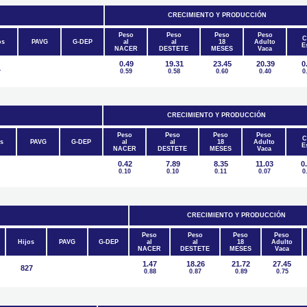
CRECIMIENTO Y PRODUCCIÓN
Peso
Peso
Peso
Peso
C
os
PAVG
G-DEP
al
al
18
Adulto
E
NACER
DESTETE
MESES
Vaca
0.49
19.31
23.45
20.39
0
1
0.59
0.58
0.60
0.40
0
CRECIMIENTO Y PRODUCCIÓN
Peso
Peso
Peso
Peso
C
s
PAVG
G-DEP
al
al
18
Adulto
E
NACER
DESTETE
MESES
Vaca
0.42
7.89
8.35
11.03
0
0.10
0.10
0.11
0.07
0
CRECIMIENTO Y PRODUCCIÓN
Peso
Peso
Peso
Peso
Hijos
PAVG
G-DEP
al
al
18
Adulto
NACER
DESTETE
MESES
Vaca
1.47
18.26
21.72
27.45
827
0.88
0.87
0.89
0.75