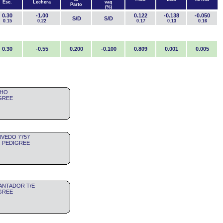
Esc.
Lechera
vaq
Parto
(%)
0.30
-1.00
0.122
-0.138
-0.050
S/D
S/D
0.15
0.22
0.17
0.13
0.16
0.30
-0.55
0.200
-0.100
0.809
0.001
0.005
CHO
IGREE
NVEDO 7757
ro: PEDIGREE
RANTADOR T/E
IGREE