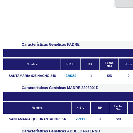
Características Genéticas PADRE
Fecha
Nombre
H.B.U.
RP
Hijos
Nac
SANTAMARIA 625 NACHO 248
229389
-1
S/D
0
Características Genéticas MADRE 2293901D
Fecha
Nombre
H.B.U.
RP
Nac
SANTAMARIA QUEBRANTADOR 356
229390
-1
S/D
Características Genéticas ABUELO PATERNO