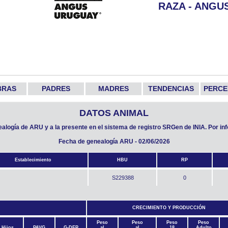
RAZA - ANGU
BRAS
PADRES
MADRES
TENDENCIAS
PERCE
DATOS ANIMAL
nealogía de ARU y a la presente en el sistema de registro SRGen de INIA. Por i
Fecha de genealogía ARU - 02/06/2026
Establecimiento
HBU
RP
S229388
0
CRECIMIENTO Y PRODUCCIÓN
Peso
Peso
Peso
Peso
Hijos
PAVG
G-DEP
al
al
18
Adulto