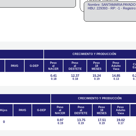
Nombre: SANTAMARIA PAYADO
HBU: 229393 - RP: -1 - Regist
CRECIMIENTO Y PRODUCCIÓN
Peso
Peso
Peso
Peso
Ci
PAVG
G-DEP
al
al
18
Adulto
Es
NACER
DESTETE
MESES
Vaca
0.41
12.37
15.24
14.85
0.
0.18
0.18
0.19
0.13
0.
CRECIMIENTO Y PRODUCCIÓN
Peso
Peso
Peso
Peso
Hijos
PAVG
G-DEP
al
al
18
Adulto
NACER
DESTETE
MESES
Vaca
0.97
13.75
17.51
19.02
0
0.19
0.19
0.19
0.17