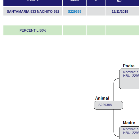
Nac
SANTAMARIA 833 NACHITO 652
S229388
12/11/2018
PERCENTIL 50%
Nombre: 
HBU: 2293
S229388
Nombre:
HBU: 2293