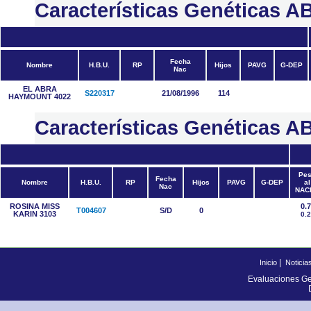
Características Genética
Fecha
Nombre
H.B.U.
RP
Hijos
PAVG
G-DEP
Nac
EL ABRA
S220317
21/08/1996
114
HAYMOUNT 4022
Características Genéticas
Pe
Fecha
Nombre
H.B.U.
RP
Hijos
PAVG
G-DEP
al
Nac
NAC
ROSINA MISS
0.
T004607
S/D
0
KARIN 3103
0.
|
Inicio
Noticia
Evaluaciones Ge