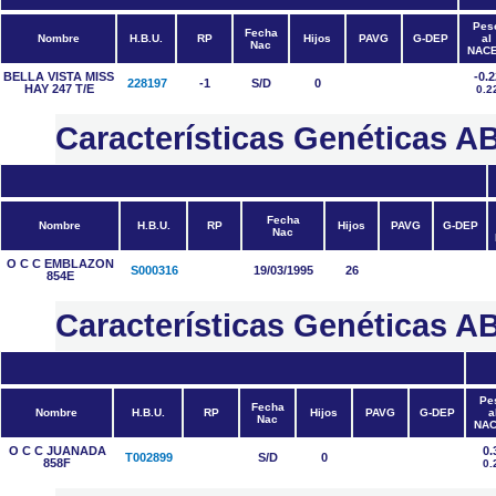
Pes
Fecha
Nombre
H.B.U.
RP
Hijos
PAVG
G-DEP
al
Nac
NAC
BELLA VISTA MISS
-0.2
228197
-1
S/D
0
HAY 247 T/E
0.2
Características Genéticas
Fecha
Nombre
H.B.U.
RP
Hijos
PAVG
G-DEP
Nac
O C C EMBLAZON
S000316
19/03/1995
26
854E
Características Genéticas
Pe
Fecha
Nombre
H.B.U.
RP
Hijos
PAVG
G-DEP
a
Nac
NA
O C C JUANADA
0.
T002899
S/D
0
858F
0.