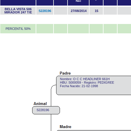
Nac
BELLA VISTA 506
S228196
27/08/2014
15
MIRADOR 247 T/E
PERCENTIL 50%
Nombre: O C C HEADLINER 661H
HBU: S000059 - Registro: PEDIGREE
Fecha Nacido: 21-02-1998
S228196