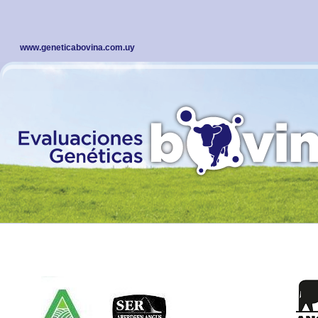
www.geneticabovina.com.uy