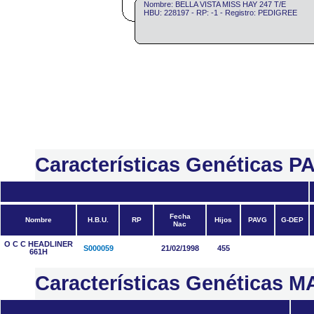
Nombre: BELLA VISTA MISS HAY 247 T/E
HBU: 228197 - RP: -1 - Registro: PEDIGREE
Características Genéticas 
Fecha
Nombre
H.B.U.
RP
Hijos
PAVG
G-DEP
Nac
O C C HEADLINER
S000059
21/02/1998
455
661H
Características Genéticas 