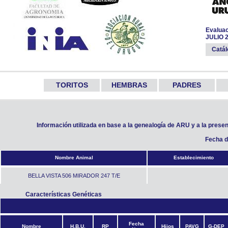
Evaluac
JULIO 
Catá
TORITOS
HEMBRAS
PADRES
Información utilizada en base a la genealogía de ARU y a la prese
Fecha d
Nombre Animal
Establecimiento
BELLA VISTA 506 MIRADOR 247 T/E
Características Genéticas
Fecha
Nombre
H.B.U.
RP
Hijos
PAVG
G-DEP