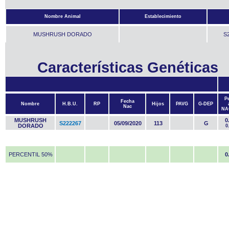
Nombre Animal
Establecimiento
MUSHRUSH DORADO
S
Características Genéticas
P
Fecha
Nombre
H.B.U.
RP
Hijos
PAVG
G-DEP
Nac
NA
MUSHRUSH
0
S222267
05/09/2020
113
G
DORADO
0
PERCENTIL 50%
0