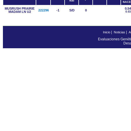
Nac
NACE
MUSRUSH PRAIRIE
0.54
222296
-1
S/D
0
MADAM LN U2
0.03
|
|
Inicio
Noticias
A
Evaluaciones Genéti
Desa