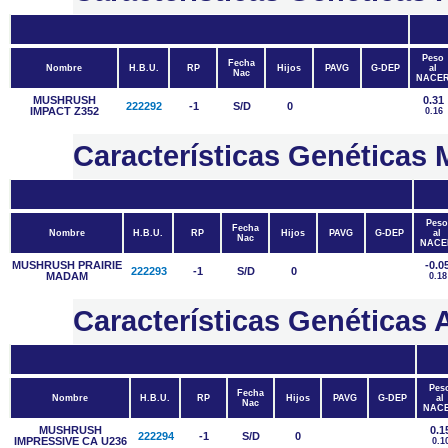
Peso
Fecha
Nombre
H.B.U.
RP
Hijos
PAVG
G-DEP
al
Nac
NACE
MUSHRUSH
0.31
222292
-1
S/D
0
IMPACT Z352
0.16
Características Genética
Peso
Fecha
Nombre
H.B.U.
RP
Hijos
PAVG
G-DEP
al
Nac
NACE
MUSHRUSH PRAIRIE
-0.0
222293
-1
S/D
0
MADAM
0.18
Características Genétic
Pes
Fecha
Nombre
H.B.U.
RP
Hijos
PAVG
G-DEP
al
Nac
NAC
MUSHRUSH
0.1
222294
-1
S/D
0
IMPRESSIVE CA U236
0.1