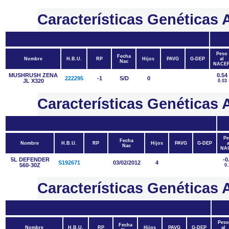
Características Genética
Peso
Fecha
Nombre
H.B.U.
RP
Hijos
PAVG
G-DEP
al
Nac
NACE
MUSHRUSH ZENA
0.54
222295
-1
S/D
0
JL X320
0.03
Características Genétic
Pe
Fecha
Nombre
H.B.U.
RP
Hijos
PAVG
G-DEP
a
Nac
NA
5L DEFENDER
-0
S192671
03/02/2012
4
560-30Z
0.
Características Genétic
Peso
Fecha
Nombre
H.B.U.
RP
Hijos
PAVG
G-DEP
al