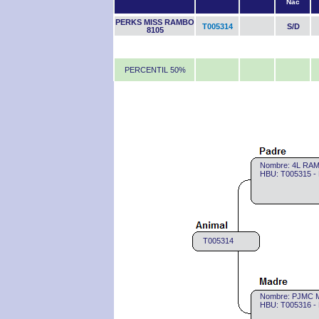
Nac
PERKS MISS RAMBO
T005314
S/D
8105
PERCENTIL 50%
Nombre: 4L RA
HBU: T005315 -
T005314
Nombre: PJMC 
HBU: T005316 -