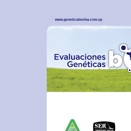
www.geneticabovina.com.uy