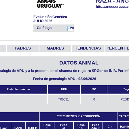
RAZA - AN
http://angusur
Evaluación Genética
JULIO 2026
Catálogo
S
PADRES
MADRES
TENDENCIAS
PERCENTI
DATOS ANIMAL
nealogía de ARU y a la presente en el sistema de registro SRGen de INIA. Por i
Fecha de genealogía ARU - 02/06/2026
Establecimiento
HBU
RP
Regi
T005314
0
PEDI
CRECIMIENTO Y PRODUCCIÓN
CARAC
Peso
Peso
Peso
Peso
Cir.
Habili
Hijos
PAVG
G-DEP
al
al
18
Adulto