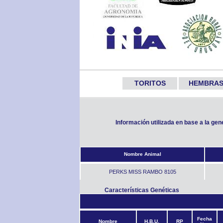
TORITOS
HEMBRA
Información utilizada en base a la ge
Nombre Animal
PERKS MISS RAMBO 8105
Características Genéticas
Fecha
Nombre
H.B.U.
RP