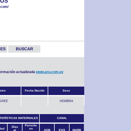
GUS
uguay.com/
LES
BUSCAR
nformación actualizada
www.aru.com.uy
stro
Fecha Nacido
Sexo
GREE
HEMBRA
TERÍSTICAS MATERNALES
CANAL
Parición
Días
dad
en
al
AOB
EGS
MARB