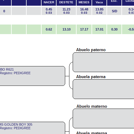
Esc.
Lech
NACER
DESTETE
MESES
Vaca
0.45
11.23
16.48
13.85
0.1
0
S/D
0.03
0.03
0.03
0.02
0.0
0.62
13.10
17.17
17.01
0.30
-0.5
MBO R621
 Registro: PEDIGREE
MS GOLDEN BOY 305
 Registro: PEDIGREE