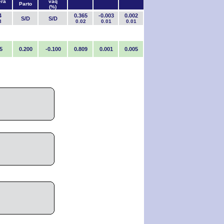
era
vaq
Parto
(%)
4
0.365
-0.003
0.002
S/D
S/D
3
0.02
0.01
0.01
5
0.200
-0.100
0.809
0.001
0.005