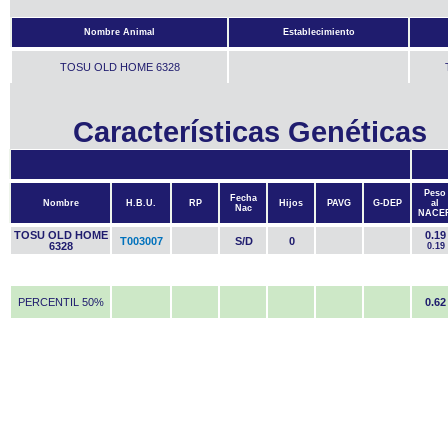
Nombre Animal
Establecimiento
TOSU OLD HOME 6328
Características Genéticas
Peso
Fecha
Nombre
H.B.U.
RP
Hijos
PAVG
G-DEP
al
Nac
NACE
TOSU OLD HOME
0.19
T003007
S/D
0
6328
0.19
PERCENTIL 50%
0.62