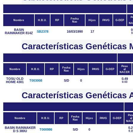
P
Fecha
Nombre
H.B.U.
RP
Hijos
PAVG
G-DEP
Nac
NA
BASIN
0
SB2378
16/03/1990
17
RAINMAKER 814Z
0
Características Genética
Peso
Fecha
Nombre
H.B.U.
RP
Hijos
PAVG
G-DEP
al
Nac
NACER
TOSU OLD
0.49
T003008
S/D
0
HOME 4301
0.03
Características Genétic
Pes
Fecha
Nombre
H.B.U.
RP
Hijos
PAVG
G-DEP
al
Nac
NAC
BASIN RAINMAKER
0.2
T000986
S/D
0
D S 380U
0.1