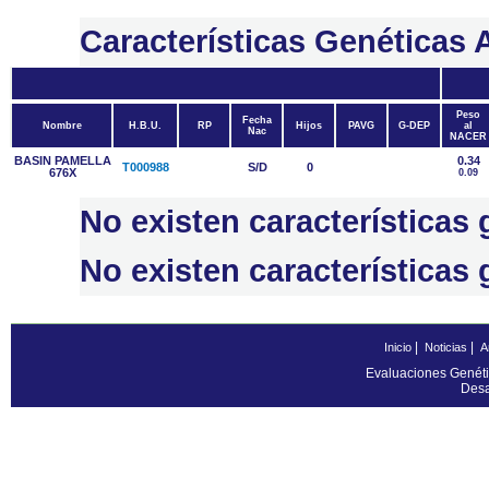
Características Genética
Peso
Fecha
Nombre
H.B.U.
RP
Hijos
PAVG
G-DEP
al
Nac
NACER
BASIN PAMELLA
0.34
T000988
S/D
0
676X
0.09
No existen característic
No existen característica
|
|
Inicio
Noticias
A
Evaluaciones Genéti
Desa