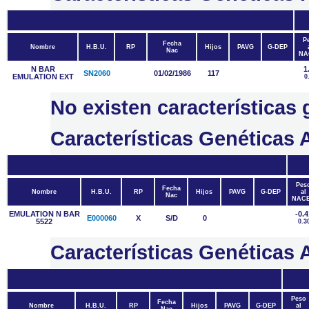
P
Fecha
Nombre
H.B.U.
RP
Hijos
PAVG
G-DEP
Nac
NA
N BAR
1
SN2060
01/02/1986
117
EMULATION EXT
0
No existen características
Características Genétic
Pes
Fecha
Nombre
H.B.U.
RP
Hijos
PAVG
G-DEP
al
Nac
NAC
EMULATION N BAR
-0.4
E000060
X
S/D
0
5522
0.3
Características Genética
Peso
Fecha
Nombre
H.B.U.
RP
Hijos
PAVG
G-DEP
al