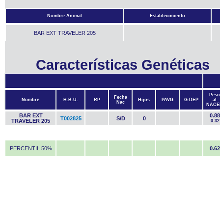
Nombre Animal
Establecimiento
BAR EXT TRAVELER 205
Características Genéticas
Peso
Fecha
Nombre
H.B.U.
RP
Hijos
PAVG
G-DEP
al
Nac
NACE
BAR EXT
0.88
T002825
S/D
0
TRAVELER 205
0.32
PERCENTIL 50%
0.62