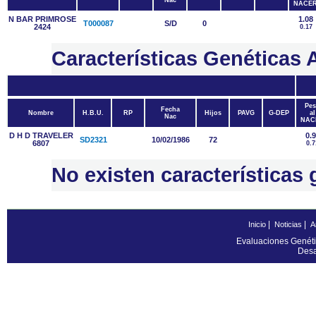
Nac
NACE
N BAR PRIMROSE
1.08
T000087
S/D
0
2424
0.17
Características Genétic
Pes
Fecha
Nombre
H.B.U.
RP
Hijos
PAVG
G-DEP
al
Nac
NAC
D H D TRAVELER
0.
SD2321
10/02/1986
72
6807
0.7
No existen característica
|
|
Inicio
Noticias
A
Evaluaciones Genéti
Desa