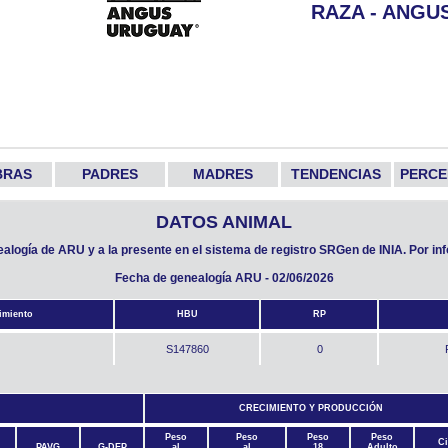
RAZA - ANGU
BRAS
PADRES
MADRES
TENDENCIAS
PERCE
DATOS ANIMAL
nealogía de ARU y a la presente en el sistema de registro SRGen de INIA. Por i
Fecha de genealogía ARU - 02/06/2026
imiento
HBU
RP
S147860
0
CRECIMIENTO Y PRODUCCIÓN
Peso
Peso
Peso
Peso
Ci
PAVG
G-DEP
al
al
18
Adulto