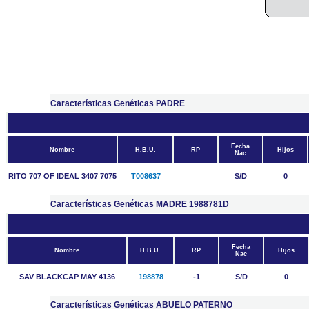
Características Genéticas PADRE
Fecha
Nombre
H.B.U.
RP
Hijos
Nac
RITO 707 OF IDEAL 3407 7075
T008637
S/D
0
Características Genéticas MADRE 1988781D
Fecha
Nombre
H.B.U.
RP
Hijos
Nac
SAV BLACKCAP MAY 4136
198878
-1
S/D
0
Características Genéticas ABUELO PATERNO