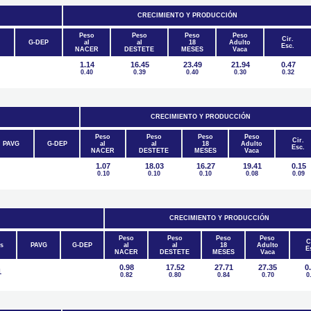
CRECIMIENTO Y PRODUCCIÓN
Peso
Peso
Peso
Peso
Cir.
G-DEP
al
al
18
Adulto
Esc.
NACER
DESTETE
MESES
Vaca
1.14
16.45
23.49
21.94
0.47
0.40
0.39
0.40
0.30
0.32
CRECIMIENTO Y PRODUCCIÓN
Peso
Peso
Peso
Peso
Cir.
PAVG
G-DEP
al
al
18
Adulto
Esc.
NACER
DESTETE
MESES
Vaca
1.07
18.03
16.27
19.41
0.15
0.10
0.10
0.10
0.08
0.09
CRECIMIENTO Y PRODUCCIÓN
Peso
Peso
Peso
Peso
C
s
PAVG
G-DEP
al
al
18
Adulto
E
NACER
DESTETE
MESES
Vaca
0.98
17.52
27.71
27.35
0
1
0.82
0.80
0.84
0.70
0