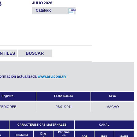
S
JULIO 2026
Catálogo
NTILES
BUSCAR
nformación actualizada
www.aru.com.uy
Registro
Fecha Nacido
Sexo
PEDIGREE
07/01/2011
MACHO
CARACTERÍSTICAS MATERNALES
CANAL
Parición
Días
r.
Habilidad
en
al
AOB
EGS
MARB