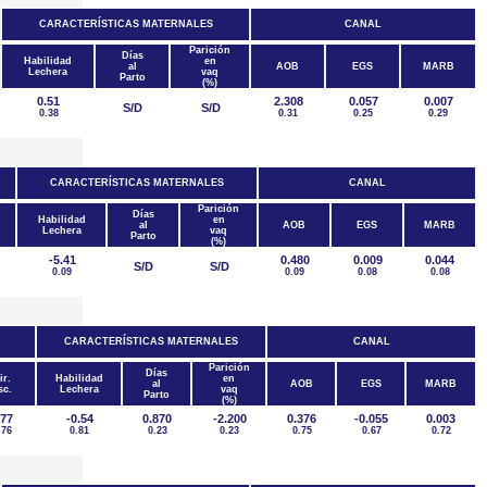
CARACTERÍSTICAS MATERNALES
CANAL
Parición
Días
Habilidad
en
al
AOB
EGS
MARB
Lechera
vaq
Parto
(%)
0.51
2.308
0.057
0.007
S/D
S/D
0.38
0.31
0.25
0.29
CARACTERÍSTICAS MATERNALES
CANAL
Parición
Días
Habilidad
en
al
AOB
EGS
MARB
Lechera
vaq
Parto
(%)
-5.41
0.480
0.009
0.044
S/D
S/D
0.09
0.09
0.08
0.08
CARACTERÍSTICAS MATERNALES
CANAL
Parición
Días
ir.
Habilidad
en
al
AOB
EGS
MARB
sc.
Lechera
vaq
Parto
(%)
.77
-0.54
0.870
-2.200
0.376
-0.055
0.003
.76
0.81
0.23
0.23
0.75
0.67
0.72