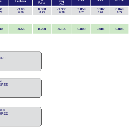
c.
Lechera
vaq
Parto
(%)
61
-3.06
0.360
-1.300
3.859
0.107
0.049
78
0.80
0.29
0.28
0.75
0.67
0.72
30
-0.55
0.200
-0.100
0.809
0.001
0.005
IGREE
76
IGREE
 004
IGREE