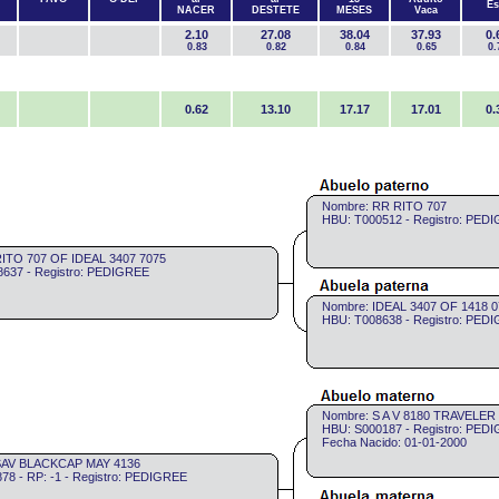
Es
NACER
DESTETE
MESES
Vaca
2.10
27.08
38.04
37.93
0.
0.83
0.82
0.84
0.65
0.
0.62
13.10
17.17
17.01
0.
Nombre: RR RITO 707
HBU: T000512 - Registro: PED
RITO 707 OF IDEAL 3407 7075
637 - Registro: PEDIGREE
Nombre: IDEAL 3407 OF 1418 0
HBU: T008638 - Registro: PED
Nombre: S A V 8180 TRAVELER
HBU: S000187 - Registro: PED
Fecha Nacido: 01-01-2000
SAV BLACKCAP MAY 4136
78 - RP: -1 - Registro: PEDIGREE