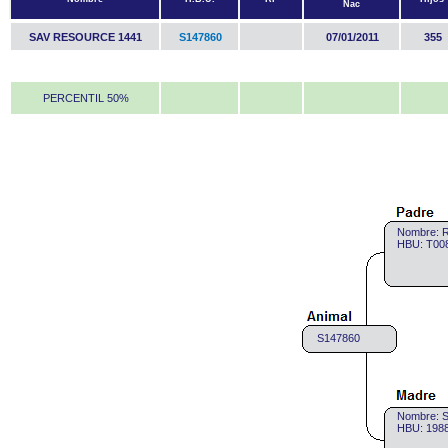
Nac
SAV RESOURCE 1441
S147860
07/01/2011
355
PERCENTIL 50%
Nombre: 
HBU: T008
S147860
Nombre: 
HBU: 1988