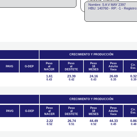
Nombre: S A V MAY 2397
HBU: 140760 - RP: -1 - Regist
CRECIMIENTO Y PRODUCCIÓN
Peso
Peso
Peso
Peso
Cir.
PAVG
G-DEP
al
al
18
Adulto
Esc.
NACER
DESTETE
MESES
Vaca
1.61
23.39
24.16
26.69
0.32
0.43
0.42
0.43
0.35
0.39
CRECIMIENTO Y PRODUCCIÓN
Peso
Peso
Peso
Peso
Cir.
PAVG
G-DEP
al
al
18
Adulto
Esc.
NACER
DESTETE
MESES
Vaca
2.22
26.74
44.49
44.33
0.86
0.52
0.51
0.52
0.45
0.48