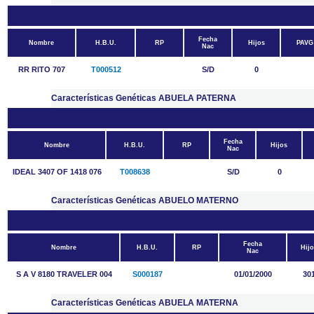
Fecha
Nombre
H.B.U.
RP
Hijos
PAVG
Nac
RR RITO 707
T000512
S/D
0
Características Genéticas ABUELA PATERNA
Fecha
Nombre
H.B.U.
RP
Hijos
Nac
IDEAL 3407 OF 1418 076
T008638
S/D
0
Características Genéticas ABUELO MATERNO
Fecha
Nombre
H.B.U.
RP
Hijo
Nac
S A V 8180 TRAVELER 004
S000187
01/01/2000
30
Características Genéticas ABUELA MATERNA