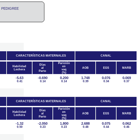
ro: PEDIGREE
CARACTERÍSTICAS MATERNALES
CANAL
Parición
Días
Habilidad
en
al
AOB
EGS
MARB
Lechera
vaq
Parto
(%)
-5.63
-0.690
0.200
1.748
0.076
0.069
0.41
0.14
0.14
0.39
0.34
0.37
CARACTERÍSTICAS MATERNALES
CANAL
Parición
Días
Habilidad
en
al
AOB
EGS
MARB
Lechera
vaq
Parto
(%)
-1.32
-2.050
1.800
2.688
0.075
0.062
0.50
0.23
0.23
0.48
0.44
0.46