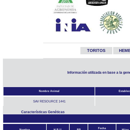
TORITOS
HEM
Información utilizada en base a la ge
Nombre Animal
Establec
SAV RESOURCE 1441
Características Genéticas
Fecha
Nombre
H.B.U.
RP
Hijos