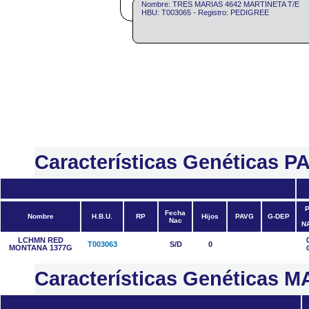
Nombre: TRES MARIAS 4642 MARTINETA T/E
HBU: T003065 - Registro: PEDIGREE
Características Genéticas 
P
Fecha
Nombre
H.B.U.
RP
Hijos
PAVG
G-DEP
Nac
N
LCHMN RED
T003063
S/D
0
MONTANA 1377G
Características Genéticas 