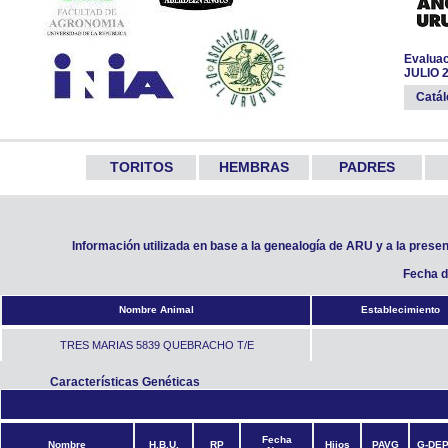
Evaluac
JULIO 
Catá
TORITOS
HEMBRAS
PADRES
Información utilizada en base a la genealogía de ARU y a la prese
Fecha d
Nombre Animal
Establecimiento
TRES MARIAS 5839 QUEBRACHO T/E
Características Genéticas
Fecha
Nombre
H.B.U.
RP
Hijos
PAVG
G-DE