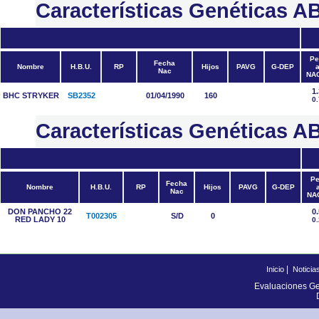
Características Genética
Pe
Fecha
Nombre
H.B.U.
RP
Hijos
PAVG
G-DEP
a
Nac
NA
1.
BHC STRYKER
SB2352
01/04/1990
160
0.
Características Genéticas
Pe
Fecha
Nombre
H.B.U.
RP
Hijos
PAVG
G-DEP
a
Nac
NA
DON PANCHO 22
0
T002305
S/D
0
RED LADY 10
0
|
Inicio
Noticia
Evaluaciones Ge