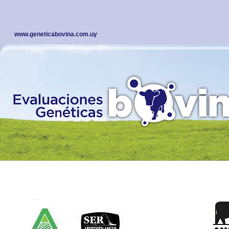
www.geneticabovina.com.uy