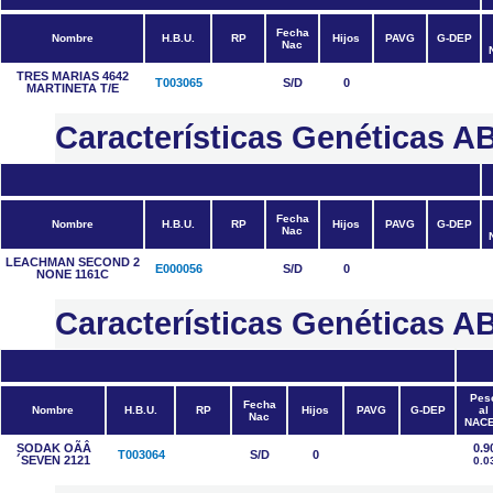
Fecha
Nombre
H.B.U.
RP
Hijos
PAVG
G-DEP
Nac
TRES MARIAS 4642
T003065
S/D
0
MARTINETA T/E
Características Genéticas
Fecha
Nombre
H.B.U.
RP
Hijos
PAVG
G-DEP
Nac
LEACHMAN SECOND 2
E000056
S/D
0
NONE 1161C
Características Genéticas
Pes
Fecha
Nombre
H.B.U.
RP
Hijos
PAVG
G-DEP
al
Nac
NAC
SODAK OÃÂ
0.9
T003064
S/D
0
´SEVEN 2121
0.0