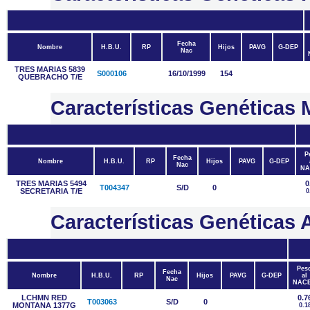
Fecha
Nombre
H.B.U.
RP
Hijos
PAVG
G-DEP
Nac
TRES MARIAS 5839
S000106
16/10/1999
154
QUEBRACHO T/E
Características Genética
P
Fecha
Nombre
H.B.U.
RP
Hijos
PAVG
G-DEP
Nac
NA
TRES MARIAS 5494
0
T004347
S/D
0
SECRETARIA T/E
0
Características Genétic
Pes
Fecha
Nombre
H.B.U.
RP
Hijos
PAVG
G-DEP
al
Nac
NAC
LCHMN RED
0.7
T003063
S/D
0
MONTANA 1377G
0.1