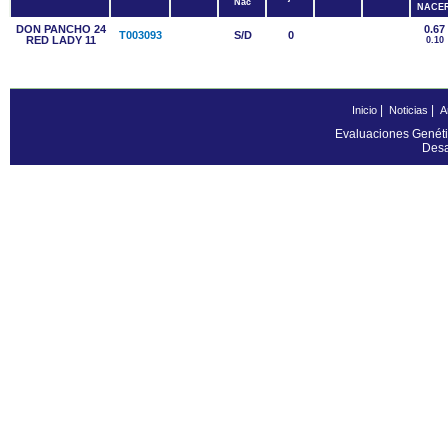
Nac
NACE
DON PANCHO 24
0.67
T003093
S/D
0
RED LADY 11
0.10
|
|
Inicio
Noticias
A
Evaluaciones Genéti
Desa