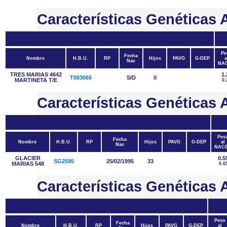
Características Genética
Pe
Fecha
Nombre
H.B.U.
RP
Hijos
PAVG
G-DEP
a
Nac
NA
TRES MARIAS 4642
1.
T003065
S/D
0
MARTINETA T/E
0.
Características Genétic
Pes
Fecha
Nombre
H.B.U.
RP
Hijos
PAVG
G-DEP
al
Nac
NAC
GLACIER
0.5
SG2595
25/02/1995
33
MARIAS 548
0.6
Características Genétic
Peso
Fecha
Nombre
H.B.U.
RP
Hijos
PAVG
G-DEP
al