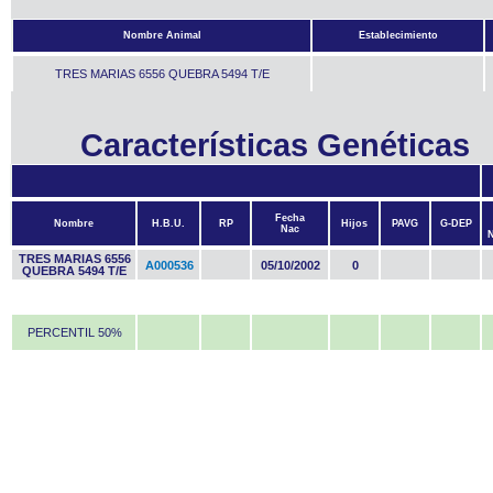
Nombre Animal
Establecimiento
TRES MARIAS 6556 QUEBRA 5494 T/E
Características Genéticas
Fecha
Nombre
H.B.U.
RP
Hijos
PAVG
G-DEP
Nac
TRES MARIAS 6556
A000536
05/10/2002
0
QUEBRA 5494 T/E
PERCENTIL 50%