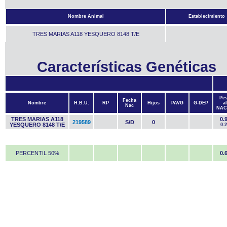
Nombre Animal
Establecimiento
TRES MARIAS A118 YESQUERO 8148 T/E
Características Genéticas
Pe
Fecha
Nombre
H.B.U.
RP
Hijos
PAVG
G-DEP
al
Nac
NAC
TRES MARIAS A118
0.
219589
S/D
0
YESQUERO 8148 T/E
0.
PERCENTIL 50%
0.