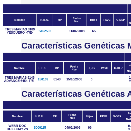
Fecha
Nombre
H.B.U.
RP
Hijos
PAVG
G-DEP
Nac
N
TRES MARIAS 8189
S162592
11/04/2008
65
YESQUERO -T/E-
Características Genética
P
Fecha
Nombre
H.B.U.
RP
Hijos
PAVG
G-DEP
Nac
NA
TRES MARIAS 8148
1
156169
8148
15/10/2008
0
ADVANCE 6454-T/E-
0
Características Genétic
Pe
Fecha
Nombre
H.B.U.
RP
Hijos
PAVG
G-DEP
a
Nac
NA
WEBR DOC
0.
S000115
04/02/2003
96
HOLLIDAY 2N
0.