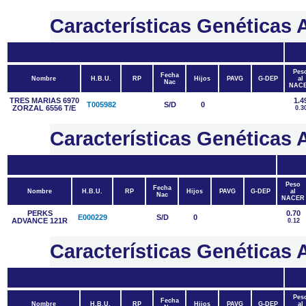
Características Genética
Pes
Fecha
Nombre
H.B.U.
RP
Hijos
PAVG
G-DEP
al
Nac
NAC
TRES MARIAS 6970
1.4
T005982
S/D
0
ZORZAL 6556 T/E
0.3
Características Genétic
Peso
Fecha
Nombre
H.B.U.
RP
Hijos
PAVG
G-DEP
al
Nac
NACER
PERKS
0.70
E000229
S/D
0
ADVANCE 121R
0.12
Características Genétic
Pes
Fecha
Nombre
H.B.U.
RP
Hijos
PAVG
G-DEP
al