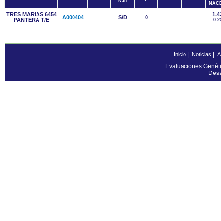
Nac
NAC
TRES MARIAS 6454
1.4
A000404
S/D
0
PANTERA T/E
0.2
|
|
Inicio
Noticias
A
Evaluaciones Genéti
Desa