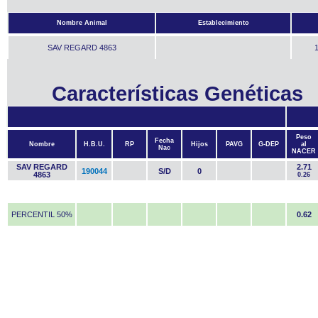
Nombre Animal
Establecimiento
SAV REGARD 4863
Características Genéticas
Peso
Fecha
Nombre
H.B.U.
RP
Hijos
PAVG
G-DEP
al
Nac
NACER
SAV REGARD
2.71
190044
S/D
0
4863
0.26
PERCENTIL 50%
0.62