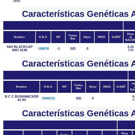
7075
Características Genética
Peso
Fecha
Nombre
H.B.U.
RP
Hijos
PAVG
G-DEP
al
Nac
NACE
SAV BLACKCAP
2.22
198878
-1
S/D
0
MAY 4136
0.52
Características Genétic
P
Fecha
Nombre
H.B.U.
RP
Hijos
PAVG
G-DEP
Nac
NA
B C C BUSHWACKER
0
E000331
S/D
0
41-93
0
Características Genétic
Peso