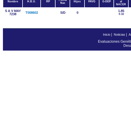
Fecha
Nombre
H.B.U.
RP
Hijos
PAVG
G-DEP
al
Nac
NACER
S A V MAY
1.85
T008602
S/D
0
7238
0.32
|
|
Inicio
Noticias
A
Evaluaciones Genéti
Desa