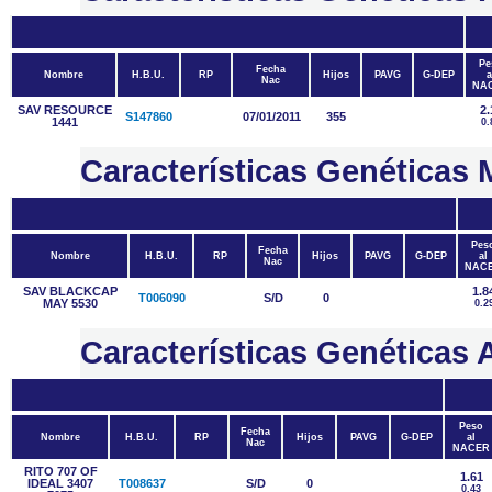
Pe
Fecha
Nombre
H.B.U.
RP
Hijos
PAVG
G-DEP
a
Nac
NA
SAV RESOURCE
2.
S147860
07/01/2011
355
1441
0.
Características Genética
Pes
Fecha
Nombre
H.B.U.
RP
Hijos
PAVG
G-DEP
al
Nac
NAC
SAV BLACKCAP
1.8
T006090
S/D
0
MAY 5530
0.2
Características Genétic
Peso
Fecha
Nombre
H.B.U.
RP
Hijos
PAVG
G-DEP
al
Nac
NACER
RITO 707 OF
1.61
IDEAL 3407
T008637
S/D
0
0.43