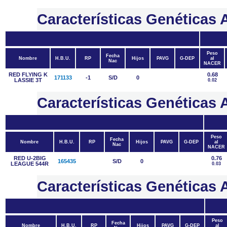
Características Genética
Peso
Fecha
Nombre
H.B.U.
RP
Hijos
PAVG
G-DEP
al
Nac
NACER
RED FLYING K
0.68
171133
-1
S/D
0
LASSIE 3T
0.02
Características Genétic
Peso
Fecha
Nombre
H.B.U.
RP
Hijos
PAVG
G-DEP
al
Nac
NACER
RED U-2BIG
0.76
165435
S/D
0
LEAGUE 544R
0.03
Características Genétic
Peso
Fecha
Nombre
H.B.U.
RP
Hijos
PAVG
G-DEP
al