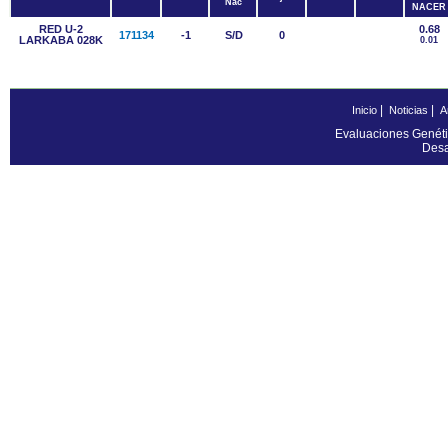
Nac
NACER
RED U-2
0.68
171134
-1
S/D
0
LARKABA 028K
0.01
|
|
Inicio
Noticias
A
Evaluaciones Genéti
Desa