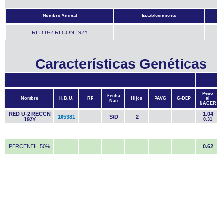
Nombre Animal
Establecimiento
RED U-2 RECON 192Y
Características Genéticas
Peso
Fecha
Nombre
H.B.U.
RP
Hijos
PAVG
G-DEP
al
Nac
NACER
RED U-2 RECON
1.04
165381
S/D
2
192Y
0.31
PERCENTIL 50%
0.62