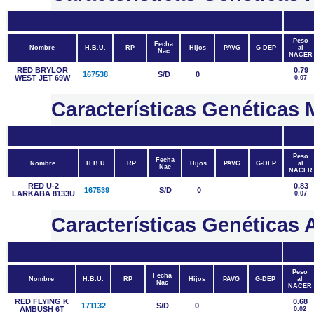
Peso
Fecha
Nombre
H.B.U.
RP
Hijos
PAVG
G-DEP
al
Nac
NACER
RED BRYLOR
0.79
167538
S/D
0
WEST JET 69W
0.07
Características Genética
Peso
Fecha
Nombre
H.B.U.
RP
Hijos
PAVG
G-DEP
al
Nac
NACER
RED U-2
0.83
167539
S/D
0
LARKABA 8133U
0.07
Características Genétic
Peso
Fecha
Nombre
H.B.U.
RP
Hijos
PAVG
G-DEP
al
Nac
NACER
RED FLYING K
0.68
171132
S/D
0
AMBUSH 6T
0.02