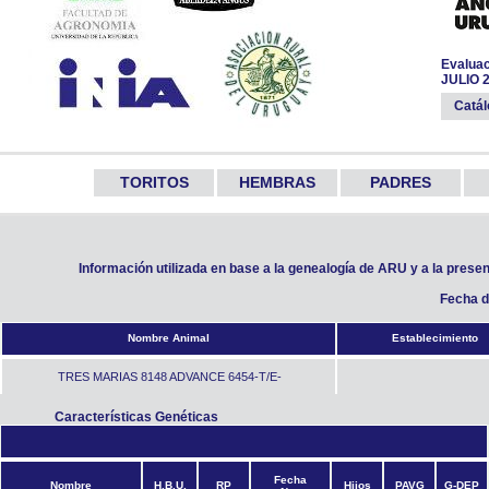
Evaluac
JULIO 
Catá
TORITOS
HEMBRAS
PADRES
Información utilizada en base a la genealogía de ARU y a la prese
Fecha d
Nombre Animal
Establecimiento
TRES MARIAS 8148 ADVANCE 6454-T/E-
Características Genéticas
Fecha
Nombre
H.B.U.
RP
Hijos
PAVG
G-DEP