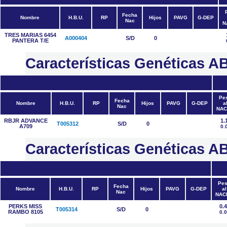
Fecha
Nombre
H.B.U.
RP
Hijos
PAVG
G-DEP
Nac
N
TRES MARIAS 6454
A000404
S/D
0
PANTERA T/E
Características Genéticas
Pe
Fecha
Nombre
H.B.U.
RP
Hijos
PAVG
G-DEP
a
Nac
NAC
RBJR ADVANCE
1.
T005312
S/D
0
A709
0.
Características Genéticas
Pe
Fecha
Nombre
H.B.U.
RP
Hijos
PAVG
G-DEP
al
Nac
NAC
PERKS MISS
0.
T005314
S/D
0
RAMBO 8105
0.