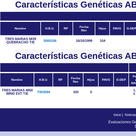
Características Genética
Fecha
Nombre
H.B.U.
RP
Hijos
PAVG
G-DE
Nac
TRES MARIAS 5839
S000106
16/10/1999
154
QUEBRACHO T/E
Características Genéticas
P
Fecha
Nombre
H.B.U.
RP
Hijos
PAVG
G-DEP
Nac
NA
TRES MARIAS 4850
1
T003094
S/D
0
WIND EXT T/E
0
|
Inicio
Noticia
Evaluaciones Ge