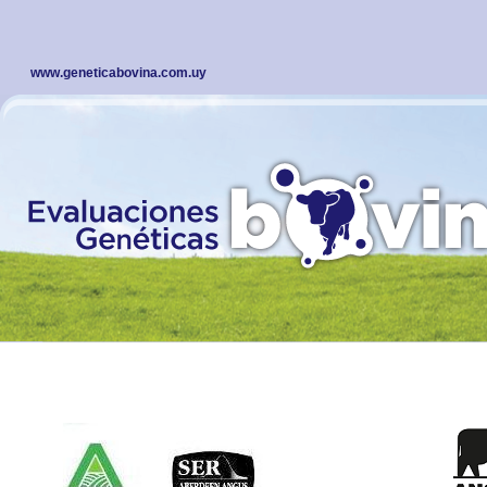
www.geneticabovina.com.uy