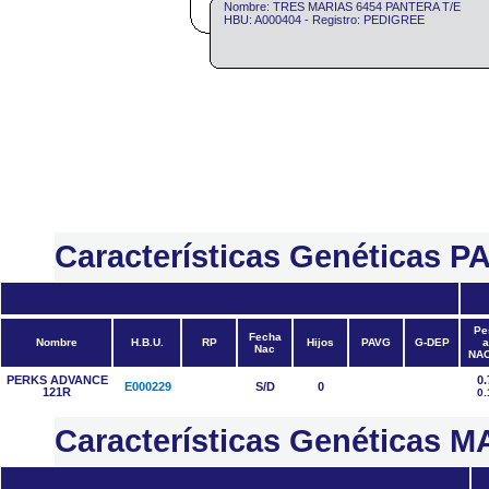
Nombre: TRES MARIAS 6454 PANTERA T/E
HBU: A000404 - Registro: PEDIGREE
Características Genéticas 
Pe
Fecha
Nombre
H.B.U.
RP
Hijos
PAVG
G-DEP
a
Nac
NA
PERKS ADVANCE
0.
E000229
S/D
0
121R
0.
Características Genéticas