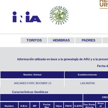
TORITOS
HEMBRAS
PADRES
Información utilizada en base a la genealogía de ARU y a la prese
Fecha d
Nombre Animal
Establecimiento
ANCARES FORC BOOMER 13
LAS ANITAS
Características Genéticas
CREC
Peso
Fecha
Fac.Parto
Nombre
H.B.U.
RP
Hijos
PAVG
G-EPD
al
Nac
directa