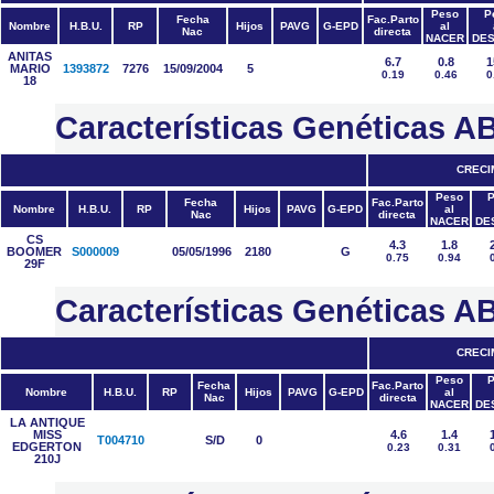
Peso
P
Fecha
Fac.Parto
Nombre
H.B.U.
RP
Hijos
PAVG
G-EPD
al
Nac
directa
NACER
DES
ANITAS
6.7
0.8
1
MARIO
1393872
7276
15/09/2004
5
0.19
0.46
0
18
Características Genéticas
CRECI
Peso
P
Fecha
Fac.Parto
Nombre
H.B.U.
RP
Hijos
PAVG
G-EPD
al
Nac
directa
NACER
DE
CS
4.3
1.8
BOOMER
S000009
05/05/1996
2180
G
0.75
0.94
29F
Características Genéticas
CRECI
Peso
P
Fecha
Fac.Parto
Nombre
H.B.U.
RP
Hijos
PAVG
G-EPD
al
Nac
directa
NACER
DE
LA ANTIQUE
MISS
4.6
1.4
T004710
S/D
0
EDGERTON
0.23
0.31
210J