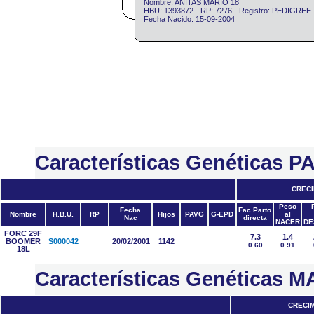
Nombre: ANITAS MARIO 18
HBU: 1393872 - RP: 7276 - Registro: PEDIGREE
Fecha Nacido: 15-09-2004
Características Genéticas 
CRECI
Peso
Fecha
Fac.Parto
Nombre
H.B.U.
RP
Hijos
PAVG
G-EPD
al
Nac
directa
NACER
DE
FORC 29F
7.3
1.4
BOOMER
S000042
20/02/2001
1142
0.60
0.91
18L
Características Genéticas 
CRECI