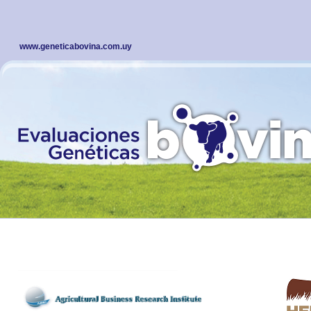
www.geneticabovina.com.uy