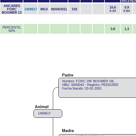
NACER
D
ANCARES
10.6
0.9
FORC
1469617
8814
06/04/2011
318
0.43
0.84
BOOMER 13
PERCENTIL
3.8
1.3
50%
Nombre: FORC 29F BOOMER 18L
HBU: S000042 - Registro: PEDIGREE
Fecha Nacido: 20-02-2001
1469617