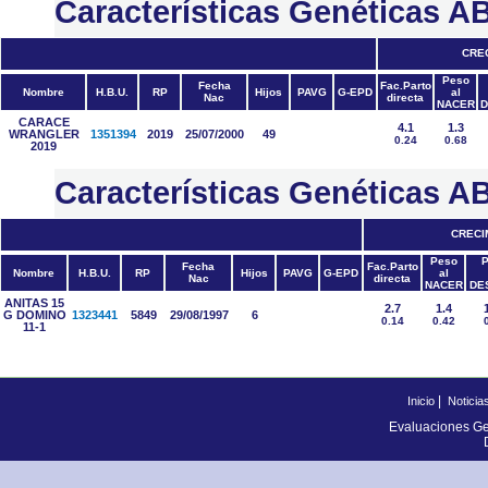
Características Genética
CRE
Peso
Fecha
Fac.Parto
Nombre
H.B.U.
RP
Hijos
PAVG
G-EPD
al
Nac
directa
NACER
D
CARACE
4.1
1.3
WRANGLER
1351394
2019
25/07/2000
49
0.24
0.68
2019
Características Genéticas
CRECI
Peso
P
Fecha
Fac.Parto
Nombre
H.B.U.
RP
Hijos
PAVG
G-EPD
al
Nac
directa
NACER
DE
ANITAS 15
2.7
1.4
G DOMINO
1323441
5849
29/08/1997
6
0.14
0.42
11-1
|
Inicio
Noticia
Evaluaciones Ge