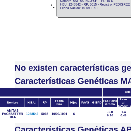
Nombre: ANITAS PACESETTER 10-6
HBU: 1248542 - RP: 5015 - Registro: PEDIGREE
Fecha Nacido: 10-09-1991
No existen características 
Características Genéticas 
CRE
Peso
Fecha
Fac.Parto
Nombre
H.B.U.
RP
Hijos
PAVG
G-EPD
al
Nac
directa
NACER
ANITAS
-2.0
1.4
PACESETTER
1248542
5015
10/09/1991
6
0.20
0.46
10-6
Características Genéticas