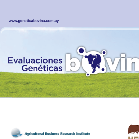
www.geneticabovina.com.uy