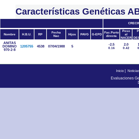
Características Genéticas
CRECI
Peso
P
Fecha
Fac.Parto
Nombre
H.B.U.
RP
Hijos
PAVG
G-EPD
al
Nac
directa
NACER
DE
ANITAS
-2.5
2.0
DOMINO
1205755
4538
07/04/1988
5
0.16
0.42
970-2-8
|
Inicio
Noticia
Evaluaciones Ge