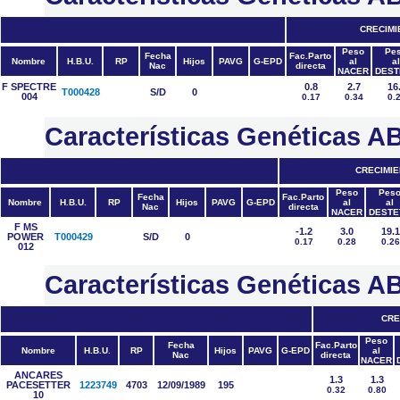
CRECIMI
Peso
Pe
Fecha
Fac.Parto
Nombre
H.B.U.
RP
Hijos
PAVG
G-EPD
al
al
Nac
directa
NACER
DEST
F SPECTRE
0.8
2.7
16
T000428
S/D
0
004
0.17
0.34
0.
Características Genéticas
CRECIMIE
Peso
Pes
Fecha
Fac.Parto
Nombre
H.B.U.
RP
Hijos
PAVG
G-EPD
al
al
Nac
directa
NACER
DESTE
F MS
-1.2
3.0
19.1
POWER
T000429
S/D
0
0.17
0.28
0.26
012
Características Genética
CRE
Peso
Fecha
Fac.Parto
Nombre
H.B.U.
RP
Hijos
PAVG
G-EPD
al
Nac
directa
NACER
ANCARES
1.3
1.3
PACESETTER
1223749
4703
12/09/1989
195
0.32
0.80
10