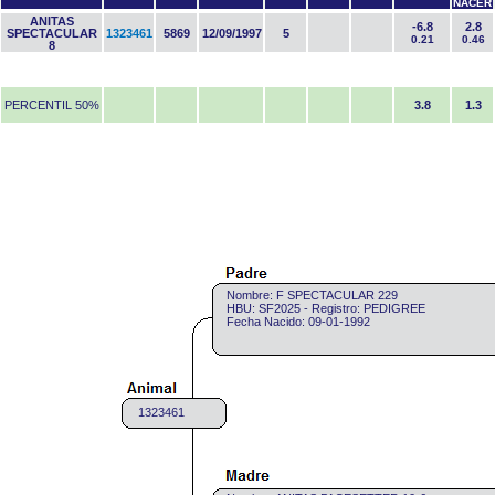
NACER
ANITAS
-6.8
2.8
SPECTACULAR
1323461
5869
12/09/1997
5
0.21
0.46
8
PERCENTIL 50%
3.8
1.3
Nombre: F SPECTACULAR 229
HBU: SF2025 - Registro: PEDIGREE
Fecha Nacido: 09-01-1992
1323461