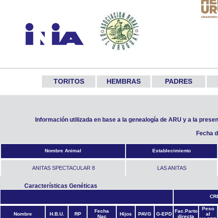
TORITOS
HEMBRAS
PADRES
Información utilizada en base a la genealogía de ARU y a la prese
Fecha d
Nombre Animal
Establecimiento
ANITAS SPECTACULAR 8
LAS ANITAS
Características Genéticas
CR
Peso
Fecha
Fac.Parto
Nombre
H.B.U.
RP
Hijos
PAVG
G-EPD
al
Nac
directa