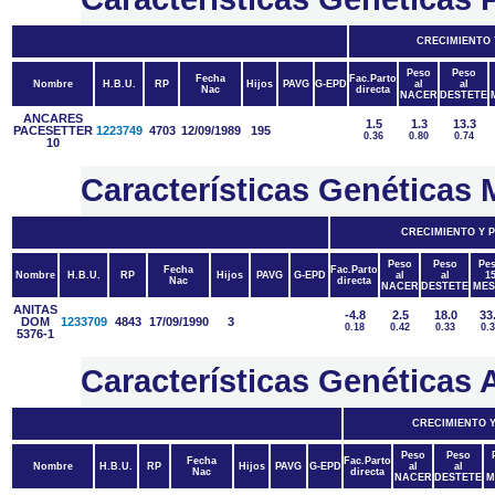
CRECIMIENTO
Peso
Peso
Fecha
Fac.Parto
Nombre
H.B.U.
RP
Hijos
PAVG
G-EPD
al
al
Nac
directa
NACER
DESTETE
ANCARES
1.5
1.3
13.3
PACESETTER
1223749
4703
12/09/1989
195
0.36
0.80
0.74
10
Características Genética
CRECIMIENTO Y 
Peso
Peso
Pe
Fecha
Fac.Parto
Nombre
H.B.U.
RP
Hijos
PAVG
G-EPD
al
al
1
Nac
directa
NACER
DESTETE
MES
ANITAS
-4.8
2.5
18.0
33
DOM
1233709
4843
17/09/1990
3
0.18
0.42
0.33
0.
5376-1
Características Genétic
CRECIMIENTO 
Peso
Peso
Fecha
Fac.Parto
Nombre
H.B.U.
RP
Hijos
PAVG
G-EPD
al
al
Nac
directa
NACER
DESTETE
M