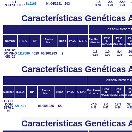
L1
1.8
2.8
22.4
SL1168
04/04/1981
203
PACESETTER
0.58
0.79
0.79
Características Genética
CRECIMIENTO Y
Peso
Peso
Pe
Fecha
Fac.Parto
Nombre
H.B.U.
RP
Hijos
PAVG
G-EPD
al
al
1
Nac
directa
NACER
DESTETE
ME
ANITAS
1.8
1.0
9.4
20
DOMINO
1117886
4029
06/10/1983
2
0.18
0.36
0.35
0.
053-29
Características Genétic
CRECIMIENTO Y 
Peso
Peso
Pes
Fecha
Fac.Parto
Nombre
H.B.U.
RP
Hijos
PAVG
G-EPD
al
al
15
Nac
directa
NACER
DESTETE
MES
BB L1
DOM
-7.0
2.0
17.3
32.
SB1424
01/05/1985
58
5376 1
0.39
0.67
0.66
0.6
ET
Características Genétic