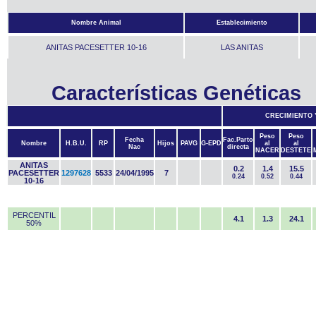
Nombre Animal
Establecimiento
ANITAS PACESETTER 10-16
LAS ANITAS
Características Genéticas
CRECIMIENTO 
Peso
Peso
Fecha
Fac.Parto
Nombre
H.B.U.
RP
Hijos
PAVG
G-EPD
al
al
Nac
directa
NACER
DESTETE
ANITAS
0.2
1.4
15.5
PACESETTER
1297628
5533
24/04/1995
7
0.24
0.52
0.44
10-16
PERCENTIL
4.1
1.3
24.1
50%