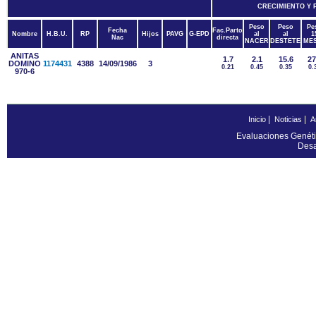
CRECIMIENTO Y
Peso
Peso
Pe
Fecha
Fac.Parto
Nombre
H.B.U.
RP
Hijos
PAVG
G-EPD
al
al
1
Nac
directa
NACER
DESTETE
ME
ANITAS
1.7
2.1
15.6
27
DOMINO
1174431
4388
14/09/1986
3
0.21
0.45
0.35
0.
970-6
|
|
Inicio
Noticias
A
Evaluaciones Genéti
Desa