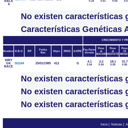
RACE
0.24
0.61
0.64
0.6
6
No existen características
Características Genétic
CRECIMIENTO Y P
Peso
Peso
Peso
Fecha
Fac.Parto
Nombre
H.B.U.
RP
Hijos
PAVG
G-EPD
al
al
15
Nac
directa
NACER
DESTETE
MESE
IHRY
4.1
2.2
18.1
31.7
GK
SI1164
25/01/1985
412
G
0.64
0.84
0.85
0.86
RACE
No existen característica
No existen característic
No existen característica
|
|
Inicio
Noticias
A