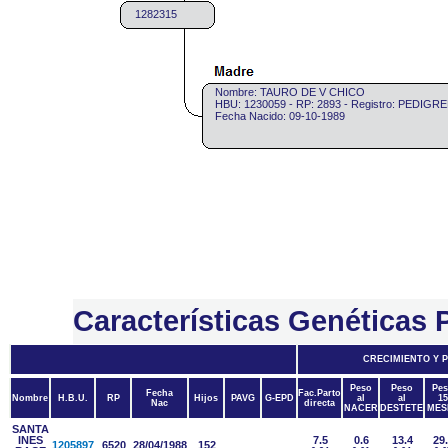
1282315
Nombre: TAURO DE V CHICO
HBU: 1230059 - RP: 2893 - Registro: PEDIGR
Fecha Nacido: 09-10-1989
Características Genéticas
CRECIMIENTO Y 
Peso
Peso
Pes
Fecha
Fac.Parto
Nombre
H.B.U.
RP
Hijos
PAVG
G-EPD
al
al
15
Nac
directa
NACER
DESTETE
MES
SANTA
INES
7.5
0.6
13.4
29
1205897
6520
28/04/1988
152